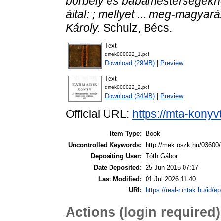
borbély és bábamesterségeknek 
által: ; mellyet ... meg-magyar
Károly.
Schulz, Bécs.
Text
dmek000022_1.pdf
Download (29MB)
|
Preview
Text
dmek000022_2.pdf
Download (34MB)
|
Preview
Official URL:
https://mta-konyv
Item Type:
Book
Uncontrolled Keywords:
http://mek.oszk.hu/03600
Depositing User:
Tóth Gábor
Date Deposited:
25 Jun 2015 07:17
Last Modified:
01 Jul 2026 11:40
URI:
https://real-r.mtak.hu/id/ep
Actions (login required)