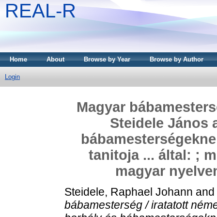
REAL-R
Home
About
Browse by Year
Browse by Author
Login
Magyar bábamesterség
Steidele János 
bábamesterségeknek
tanitoja ... által: 
magyar nyelven 
Steidele, Raphael Johann
an
bábamesterség / iratatott néme