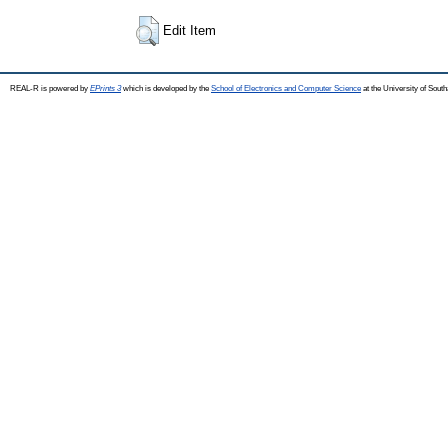
Edit Item
REAL-R is powered by
EPrints 3
which is developed by the
School of Electronics and Computer Science
at the University of Sou