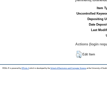
[néminemű] történendő d
Item T
Uncontrolled Keywo
Depositing U
Date Deposi
Last Modif
Actions (login requ
Edit Item
REAL-R is powered by
EPrints 3
which is developed by the
School of Electronics and Computer Science
at the University of Sou