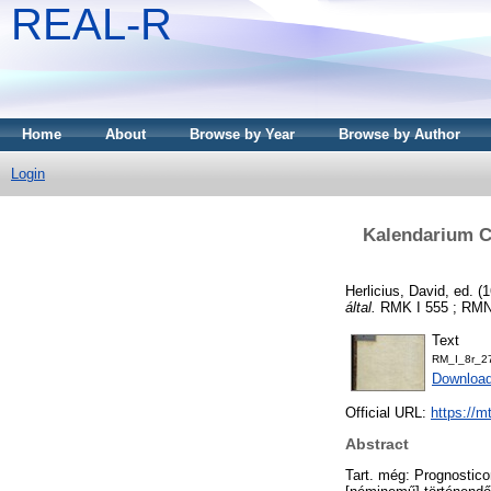
REAL-R
Home
About
Browse by Year
Browse by Author
Login
Kalendarium Ch
Herlicius, David
, ed. (
által.
RMK I 555 ; RMNy 1
Text
RM_I_8r_27
Downloa
Official URL:
https://m
Abstract
Tart. még: Prognostico