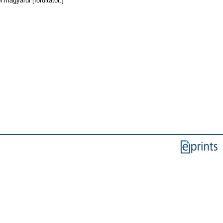
 magyarul [forditatot.]