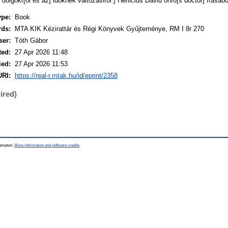
olgokr[ol és az] időknek változásiról.] Herlicius David orvo[s doctor] írásából
ype:
Book
rds:
MTA KIK Kézirattár és Régi Könyvek Gyűjteménye, RM I 8r 270
ser:
Tóth Gábor
ted:
27 Apr 2026 11:48
ied:
27 Apr 2026 11:53
URI:
https://real-r.mtak.hu/id/eprint/2358
ired)
thampton.
More information and software credits
.