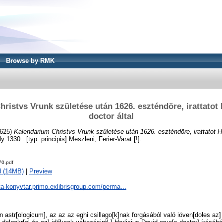
Browse by RMK
ristvs Vrunk születése után 1626. eszténdöre, irattatot 
doctor által
1625)
Kalendarium Christvs Vrunk születése után 1626. eszténdöre, irattatot H
330 . [typ. principis] Meszleni, Ferier-Varat [!].
0.pdf
d (14MB)
|
Preview
ta-konyvtar.primo.exlibrisgroup.com/perma...
n astr[ologicum], az az az eghi csillago[k]nak forgásából való iöven[doles az