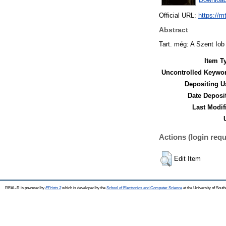
Official URL:
https://m
Abstract
Tart. még: A Szent Iob
Item T
Uncontrolled Keywo
Depositing U
Date Deposi
Last Modif
Actions (login requ
Edit Item
REAL-R is powered by
EPrints 3
which is developed by the
School of Electronics and Computer Science
at the University of Sou