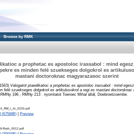
Browse by RMK
ikatioc a prophetac es apostoloc irassabol : mind egesz
pekre es minden felé szuekseges dolgokrol es artikuluso
mastani doctoroknac magyarazasoc szerint
1563)
Valogatot praedikatioc a prophetac es apostoloc irassabol : mind egesz
n felé szuekseges dolgokrol es artikulusokrol a regi es mastani doctoroknac
 RMNy 196 ; RMNy 213 . nyomtatot Toeroec Mihal áltál, Doebroetzoembe.
4_RM_I_4r_0220.pdf
d (675MB)
|
Preview
8-Rath_0012.pdf
d (306MB)
|
Preview