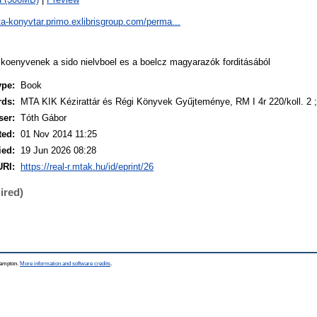
ta-konyvtar.primo.exlibrisgroup.com/perma...
 koenyvenek a sido nielvboel es a boelcz magyarazók forditásából
ype:
Book
rds:
MTA KIK Kézirattár és Régi Könyvek Gyűjteménye, RM I 4r 220/koll. 2 
ser:
Tóth Gábor
ted:
01 Nov 2014 11:25
ied:
19 Jun 2026 08:28
URI:
https://real-r.mtak.hu/id/eprint/26
ired)
thampton.
More information and software credits
.