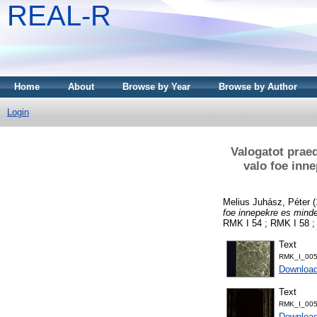
REAL-R
Home
About
Browse by Year
Browse by Author
Login
Valogatot praed
valo foe inne
Melius Juhász, Péter
(
foe innepekre es minde
RMK I 54 ; RMK I 58 ;
Text
RMK_I_005
Downloa
Text
RMK_I_005
Downloa