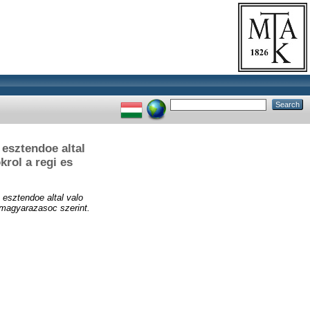
 esztendoe altal
krol a regi es
 esztendoe altal valo
 magyarazasoc szerint.