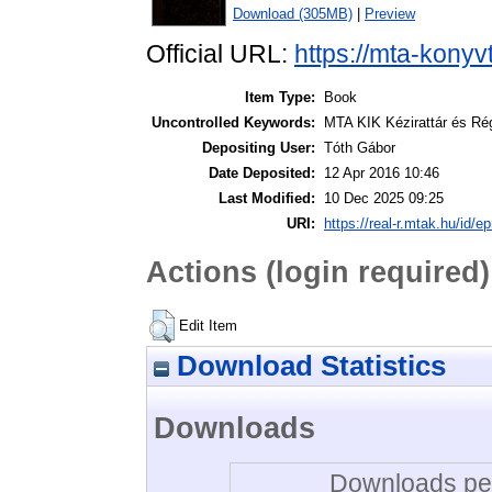
Download (305MB)
|
Preview
Official URL:
https://mta-konyv
Item Type:
Book
Uncontrolled Keywords:
MTA KIK Kézirattár és Ré
Depositing User:
Tóth Gábor
Date Deposited:
12 Apr 2016 10:46
Last Modified:
10 Dec 2025 09:25
URI:
https://real-r.mtak.hu/id/ep
Actions (login required)
Edit Item
Download Statistics
Downloads
Downloads per