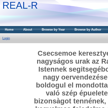
REAL-R
Home
About
Browse by Year
Browse by Author
Login
Csecsemoe keresztyen
nagyságos urak az R
Istennek segitsęgébo
nagy oervendezések
boldogul el mondotta
való szép épuelet
bizonsàgot tennének, 