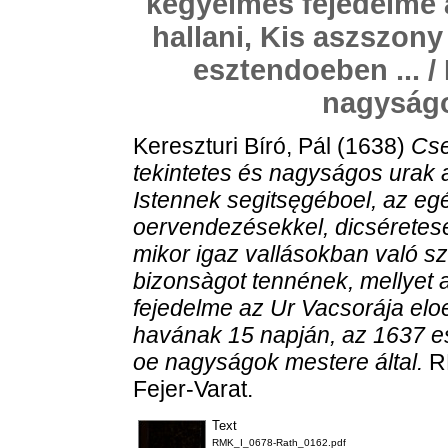
kegyelmes fejedelme a
hallani, Kis aszszony
esztendoeben ... /
nagyságo
Kereszturi Bíró, Pál
(1638)
Cse
tekintetes és nagyságos urak
Istennek segitsęgéboel, az eg
oervendezésekkel, dicséretese
mikor igaz vallásokban való s
bizonsàgot tennének, mellyet
fejedelme az Ur Vacsorája eloe
havának 15 napján, az 1637 esz
oe nagyságok mestere által.
RM
Fejer-Varat.
Text
RMK_I_0678-Rath_0162.pdf