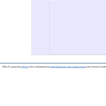
REAL-R is powered by
EPrints 3
which is developed by the
School of Electronics and Computer Science
at the University of Sou