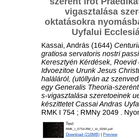
szerént irot Praedikát
vigasztalása sze
oktatásokra nyomásba
Uyfalui Ecclesi
Kassai, András
(1644)
Centuri
gratiosa servatoris nostri pass
Keresztyén Kérdések, Roevid 
Idvoezitoe Urunk Jesus Chris
haláláról, (utóllyán az szenve
egy Generalis Theoria-szerént i
s-vigasztalása szeretoeinek
készittetet Cassai Andras Uyfa
RMK I 754 ; RMNy 2049 . Nyomta
Text
RMK_I_0754-RM_I_4r_0090.pdf
Download (218MB)
|
Preview