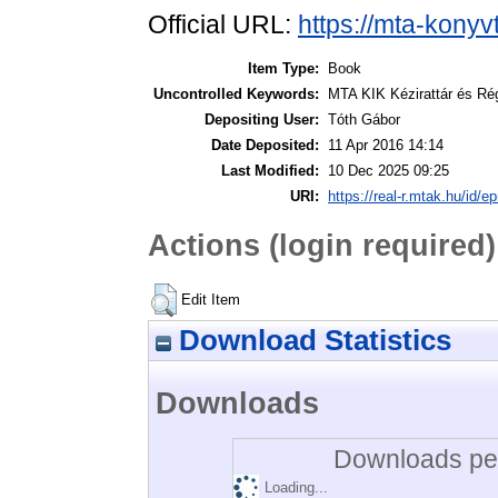
Official URL:
https://mta-konyv
Item Type:
Book
Uncontrolled Keywords:
MTA KIK Kézirattár és Ré
Depositing User:
Tóth Gábor
Date Deposited:
11 Apr 2016 14:14
Last Modified:
10 Dec 2025 09:25
URI:
https://real-r.mtak.hu/id/ep
Actions (login required)
Edit Item
Download Statistics
Downloads
Downloads per
Loading...