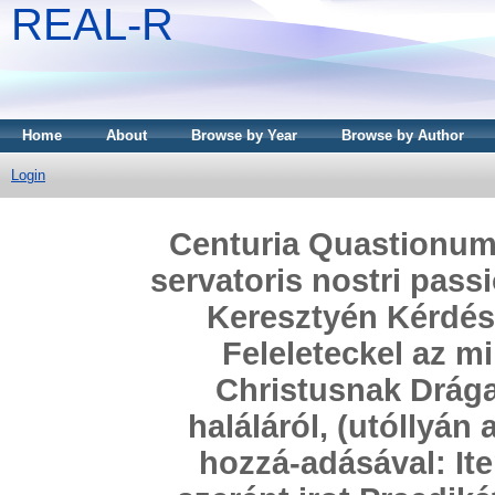
REAL-R
Home
About
Browse by Year
Browse by Author
Login
Centuria Quastionum
servatoris nostri pass
Keresztyén Kérdés
Feleleteckel az m
Christusnak Drága
haláláról, (utóllyán
hozzá-adásával: Ite