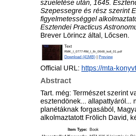
szueletése után, 1645. Eszten
Szepessegre és rész szerint E
figyelmetességgel alkolmaztato
Esztendei Practicus Astronomus
Brever Lörincz által, Lőcsen.
Text
RMK_I_0777-RM_I_8r_0648_koll_01.pdf
Download (41MB)
|
Preview
Official URL:
https://mta-konyv
Abstract
Tart. még: Természet szerint 
esztendönek... allapattyáról...
planétáknak forgasából, Magya
alkolmaztatott Frölich David, 
Item Type:
Book