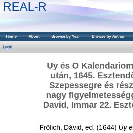
REAL-R
Home
About
Browse by Year
Browse by Author
Login
Uy és O Kalendariom
után, 1645. Esztend
Szepessegre és rész 
nagy figyelmetességg
David, Immar 22. Esz
Frölich, Dávid
, ed. (1644)
Uy é