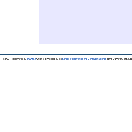
REAL-R is powered by
EPrints 3
which is developed by the
School of Electronics and Computer Science
at the University of Sou