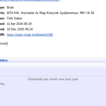
ype:
Book
rds:
MTA KIK, Kézirattár és Régi Könyvek Gyűjteménye, RM I 8r 45
ser:
Tóth Gábor
ted:
11 Apr 2016 06:19
ied:
10 Dec 2025 09:24
URI:
https://real-r.mtak.hu/id/eprint/365
ired)
stics
Downloads per month over past year
ing...