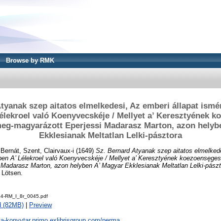
Browse by RMK
tyanak szep aitatos elmelkedesi, Az emberi állapat ismér
élekroel való Koenyvecskéje / Mellyet a’ Keresztyének 
meg-magyarázott Eperjessi Madarasz Marton, azon helyb
Ekklesianak Meltatlan Lelki-pásztora
d
Bernát, Szent, Clairvaux-i
(1649)
Sz. Bernard Atyanak szep aitatos elmelkede
pen A’ Lélekroel való Koenyvecskéje / Mellyet a’ Keresztyének koezoensęges
 Madarasz Marton, azon helyben A’ Magyar Ekklesianak Meltatlan Lelki-pászt
 Lötsen.
4-RM_I_8r_0045.pdf
d (82MB)
|
Preview
ta-konyvtar.primo.exlibrisgroup.com/perma...