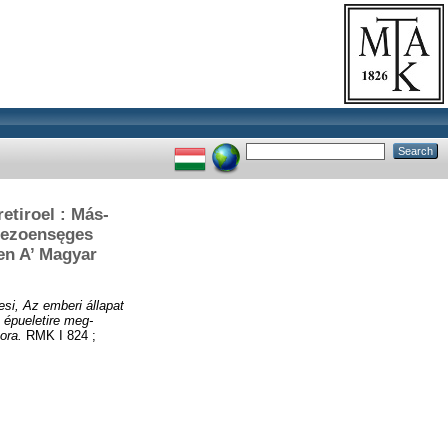
etiroel : Más-
koezoensęges
en A’ Magyar
si, Az emberi állapat
 épueletire meg-
ora.
RMK I 824 ;