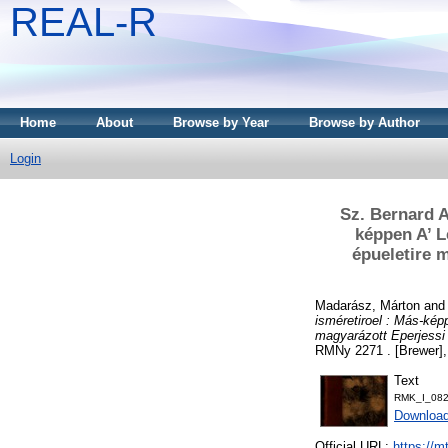
REAL-R
Home
About
Browse by Year
Browse by Author
Login
Sz. Bernard A
képpen A’ L
épueletire 
Madarász, Márton
an
isméretiroel : Más-kép
magyarázott Eperjessi
RMNy 2271 . [Brewer],
Text
RMK_I_082
Downloa
Official URL:
https://m