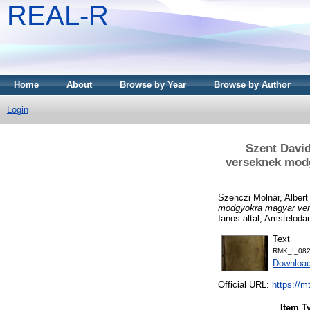
REAL-R
Home
About
Browse by Year
Browse by Author
Login
Szent David
verseknek modg
Szenczi Molnár, Albert
modgyokra magyar verse
Ianos altal, Amstelod
Text
RMK_I_082
Downloa
Official URL:
https://m
Item T