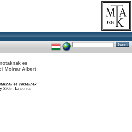
 notaknak es
i Molnar Albert
 notaknak es verseknek
 2305 . Iansonius