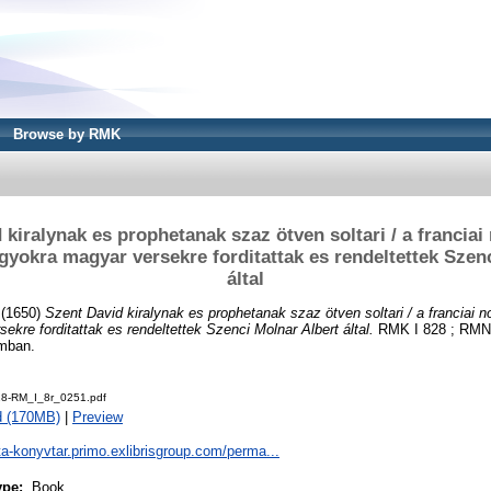
Browse by RMK
 kiralynak es prophetanak szaz ötven soltari / a franciai
yokra magyar versekre forditattak es rendeltettek Szenc
által
(1650)
Szent David kiralynak es prophetanak szaz ötven soltari / a franciai
kre forditattak es rendeltettek Szenci Molnar Albert által.
RMK I 828 ; RMNy
amban.
8-RM_I_8r_0251.pdf
d (170MB)
|
Preview
ta-konyvtar.primo.exlibrisgroup.com/perma...
ype:
Book