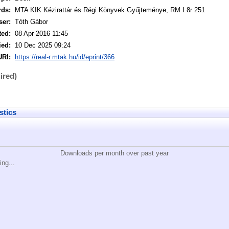
rds:
MTA KIK Kézirattár és Régi Könyvek Gyűjteménye, RM I 8r 251
ser:
Tóth Gábor
ted:
08 Apr 2016 11:45
ied:
10 Dec 2025 09:24
URI:
https://real-r.mtak.hu/id/eprint/366
ired)
stics
Downloads per month over past year
ing...