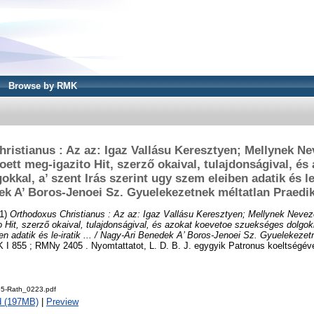
Browse by RMK
istianus : Az az: Igaz Vallásu Keresztyen; Mellynek Neve
loett meg-igazito Hit, szerző okaival, tulajdonságival, é
kkal, a’ szent Irás szerint ugy szem eleiben adatik és le-i
k A’ Boros-Jenoei Sz. Gyuelekezetnek méltatlan Praedik
1)
Orthodoxus Christianus : Az az: Igaz Vallásu Keresztyen; Mellynek Nevezet
o Hit, szerző okaival, tulajdonságival, és azokat koevetoe szuekséges dolgokk
en adatik és le-iratik ... / Nagy-Ari Benedek A’ Boros-Jenoei Sz. Gyuelekezet
I 855 ; RMNy 2405 . Nyomtattatot, L. D. B. J. egygyik Patronus koeltségév
5-Rath_0223.pdf
d (197MB)
|
Preview