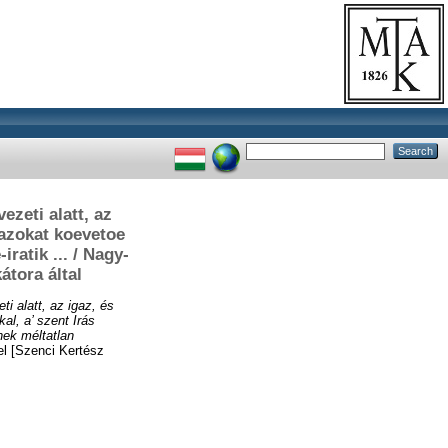
zeti alatt, az
s azokat koevetoe
ratik ... / Nagy-
átora által
i alatt, az igaz, és
al, a’ szent Irás
nek méltatlan
el [Szenci Kertész