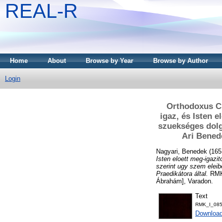
REAL-R
Home
About
Browse by Year
Browse by Author
Login
Orthodoxus Chr
igaz, és Isten e
szuekséges dolgo
Ari Benede
Nagyari, Benedek
(165
Isten eloett meg-igazit
szerint ugy szem eleib
Praedikátora által.
RMK 
Ábrahám], Varadon.
Text
RMK_I_085
Downloa