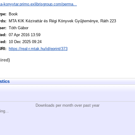
ta-konyvtar.primo.exlibrisgroup.com/perma...
ype:
Book
rds:
MTA KIK Kézirattár és Régi Könyvek Gyűjteménye, Ráth 223
ser:
Tóth Gábor
ted:
07 Apr 2016 13:59
ied:
10 Dec 2025 09:24
URI:
https://real-r.mtak.hu/id/eprint/373
ired)
stics
Downloads per month over past year
ing...