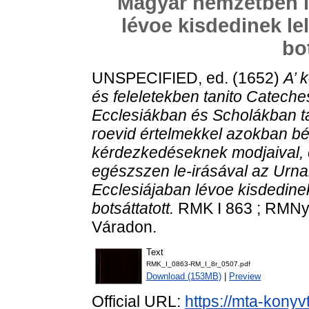
Magyar nemzetben le
lévoe kisdedinek le
bo
UNSPECIFIED, ed. (1652)
A’ 
és feleletekben tanito Catech
Ecclesiákban és Scholákban tan
roevid értelmekkel azokban bé-f
kérdezkedéseknek modjaival, 
egészszen le-irásával az Urna
Ecclesiájaban lévoe kisdedinek
botsáttatott.
RMK I 863 ; RMNy 
Váradon.
Text
RMK_I_0863-RM_I_8r_0507.pdf
Download (153MB)
|
Preview
Official URL:
https://mta-konyv