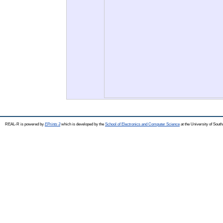
REAL-R is powered by
EPrints 3
which is developed by the
School of Electronics and Computer Science
at the University of Sou