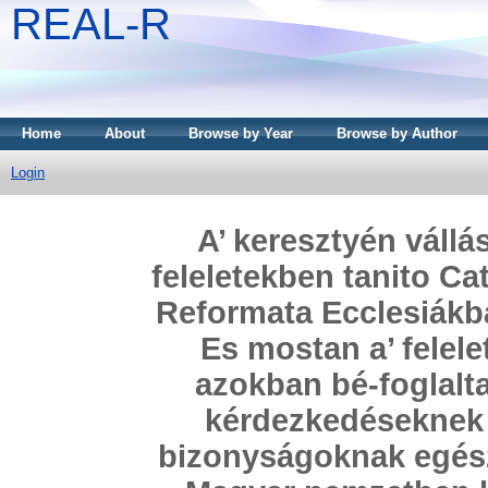
REAL-R
Home
About
Browse by Year
Browse by Author
Login
A’ keresztyén vállá
feleletekben tanito Ca
Reformata Ecclesiákba
Es mostan a’ felel
azokban bé-foglalta
kérdezkedéseknek m
bizonyságoknak egészs