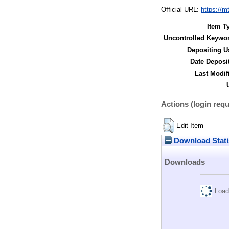
Official URL:
https://m
Item T
Uncontrolled Keywo
Depositing U
Date Deposi
Last Modif
Actions (login requ
Edit Item
Download Stati
Downloads
Load