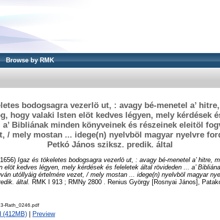
Browse by RMK
letes bodogsagra vezerlö ut, : avagy bé-menetel a’ hitre
g, hogy valaki Isten elöt kedves légyen, mely kérdések és
. a’ Bibliának minden könyveinek és részeinek eleitöl fog
t, / mely mostan ... idege(n) nyelvböl magyar nyelvre for
Petkó János sziksz. predik. által
1656)
Igaz és tökeletes bodogsagra vezerlö ut, : avagy bé-menetel a’ hitre, m
n elöt kedves légyen, mely kérdések és feleletek által rövideden ... a’ Bibli
gván utóllyáig értelmére vezet, / mely mostan ... idege(n) nyelvböl magyar nye
dik. által.
RMK I 913 ; RMNy 2800 . Renius György [Rosnyai János], Patak
3-Rath_0246.pdf
d (412MB)
|
Preview