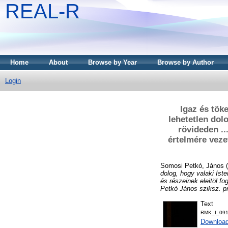
REAL-R
Home
About
Browse by Year
Browse by Author
Login
Igaz és töke
lehetetlen dolo
rövideden ..
értelmére veze
Somosi Petkó, János
(
dolog, hogy valaki Iste
és részeinek eleitöl fo
Petkó János sziksz. pre
Text
RMK_I_091
Downloa