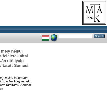
, mely nélkül
 feleletek által
ván utóllyáig
ditatott Somosi
ely nélkül lehetetlen
ának minden könyveinek
lvre forditatott Somosi
on.