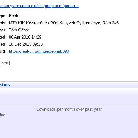
ta-konyvtar.primo.exlibrisgroup.com/perma...
ype:
Book
rds:
MTA KIK Kézirattár és Régi Könyvek Gyűjteménye, Ráth 246
ser:
Tóth Gábor
ted:
06 Apr 2016 14:29
ied:
10 Dec 2025 09:23
URI:
https://real-r.mtak.hu/id/eprint/390
ired)
stics
Downloads per month over past year
ing...