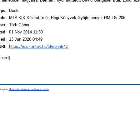
ot németboel magyarrá. Bartfan : nyomtattatott David Guttgesel által, 1580. e
ype:
Book
rds:
MTA KIK Kézirattár és Régi Könyvek Gyűjteménye, RM I 8r 206
ser:
Tóth Gábor
ted:
01 Nov 2014 11:30
ied:
13 Jun 2026 04:49
URI:
https://real-r.mtak.hu/id/eprint/42
ired)
thampton.
More information and software credits
.