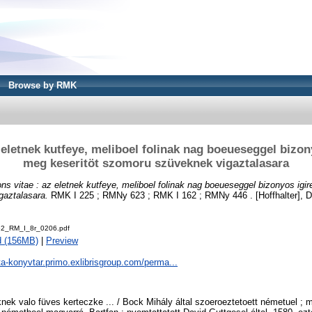
Browse by RMK
 eletnek kutfeye, meliboel folinak nag boeueseggel bizon
meg keseritöt szomoru szüveknek vigaztalasara
ns vitae : az eletnek kutfeye, meliboel folinak nag boeueseggel bizonyos igir
aztalasara.
RMK I 225 ; RMNy 623 ; RMK I 162 ; RMNy 446 . [Hoffhalter], 
2_RM_I_8r_0206.pdf
d (156MB)
|
Preview
ta-konyvtar.primo.exlibrisgroup.com/perma...
knek valo füves kerteczke ... / Bock Mihály által szoeroeztetoett németuel ; 