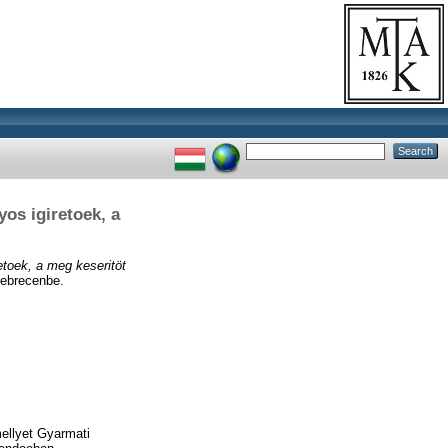
yos igiretoek, a
etoek, a meg keseritöt
Debrecenbe.
mellyet Gyarmati