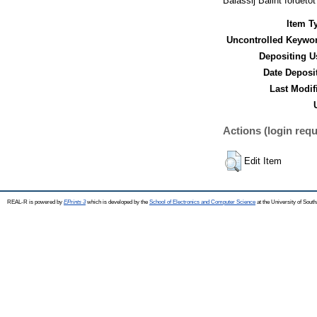
Balássij Bálint fordét
Item T
Uncontrolled Keywo
Depositing U
Date Deposi
Last Modif
Actions (login requ
Edit Item
REAL-R is powered by
EPrints 3
which is developed by the
School of Electronics and Computer Science
at the University of Sou