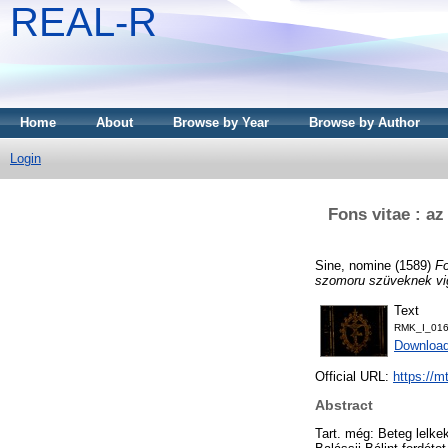
REAL-R
Home
About
Browse by Year
Browse by Author
Login
Fons vitae : az
Sine, nomine
(1589)
Fo
szomoru szüveknek vig
Text
RMK_I_016
Downloa
Official URL:
https://m
Abstract
Tart. még: Beteg lelke