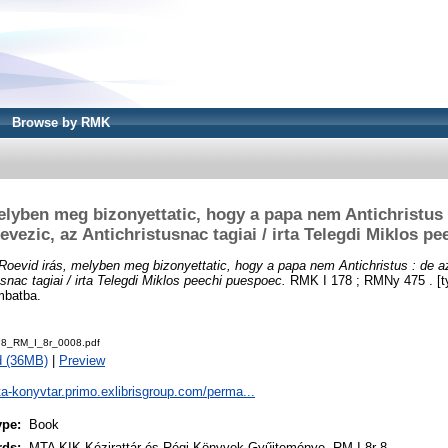
Browse by RMK
elyben meg bizonyettatic, hogy a papa nem Antichristus :
evezic, az Antichristusnac tagiai / irta Telegdi Miklos p
Roevid irás, melyben meg bizonyettatic, hogy a papa nem Antichristus : de a
snac tagiai / irta Telegdi Miklos peechi puespoec.
RMK I 178 ; RMNy 475 . [ty
mbatba.
8_RM_I_8r_0008.pdf
d (36MB)
|
Preview
ta-konyvtar.primo.exlibrisgroup.com/perma...
ype:
Book
rds:
MTA KIK Kézirattár és Régi Könyvek Gyűjteménye, RM I 8r 8