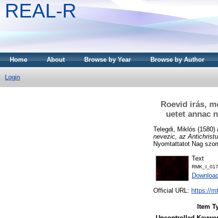
REAL-R
Home
About
Browse by Year
Browse by Author
Login
Roevid irás, m
uetet annac n
Telegdi, Miklós
(1580)
nevezic, az Antichristu
Nyomtattatot Nag szo
Text
RMK_I_017
Downloa
Official URL:
https://m
Item T
Uncontrolled Keywo