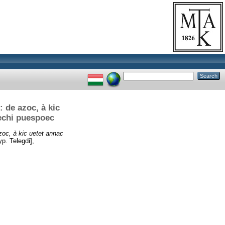
 de azoc, à kic
eechi puespoec
zoc, à kic uetet annac
p. Telegdi],