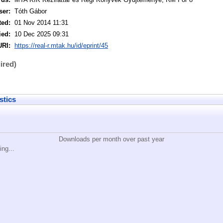
ser:
Tóth Gábor
ted:
01 Nov 2014 11:31
ied:
10 Dec 2025 09:31
URI:
https://real-r.mtak.hu/id/eprint/45
ired)
stics
Downloads per month over past year
ing...