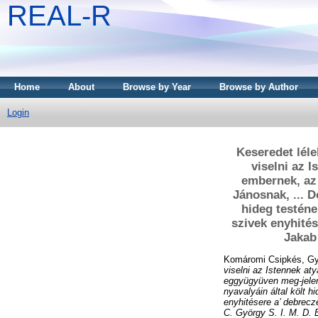
REAL-R
Home
About
Browse by Year
Browse by Author
Login
Keseredet léle
viselni az I
embernek, az 
Jánosnak, ... D
hideg testéne
szivek enyhités
Jakab
Komáromi Csipkés, G
viselni az Istennek aty
eggyügyüven meg-jelent
nyavalyáin által költ h
enyhitésere a’ debrecz
C. György S. I. M. D. E