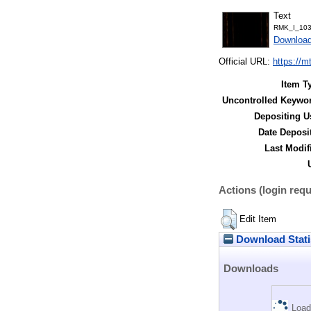
Text
RMK_I_103
Downloa
Official URL:
https://m
Item T
Uncontrolled Keywo
Depositing U
Date Deposi
Last Modif
Actions (login requ
Edit Item
Download Stati
Downloads
Load