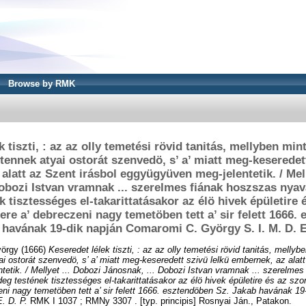
Browse by RMK
k tiszti, : az az olly temetési rövid tanitás, mellyben min
stennek atyai ostorát szenvedö, s’ a’ miatt meg-keseredet
alatt az Szent irásbol eggyügyüven meg-jelentetik. / Mell
obozi Istvan vramnak ... szerelmes fiának hoszszas nyava
k tisztességes el-takarittatásakor az élö hivek épületire
ere a’ debreczeni nagy temetöben tett a’ sir felett 1666.
 havának 19-dik napján Comaromi C. György S. I. M. D. E.
yörgy
(1666)
Keseredet lélek tiszti, : az az olly temetési rövid tanitás, melly
ai ostorát szenvedö, s’ a’ miatt meg-keseredett szivü lelkü embernek, az alatt
etik. / Mellyet ... Dobozi Jánosnak, ... Dobozi Istvan vramnak ... szerelme
ideg testének tisztességes el-takarittatásakor az élö hivek épületire és az sz
eni nagy temetöben tett a’ sir felett 1666. esztendöben Sz. Jakab havának 1
. D. P.
RMK I 1037 ; RMNy 3307 . [typ. principis] Rosnyai Ján., Patakon.