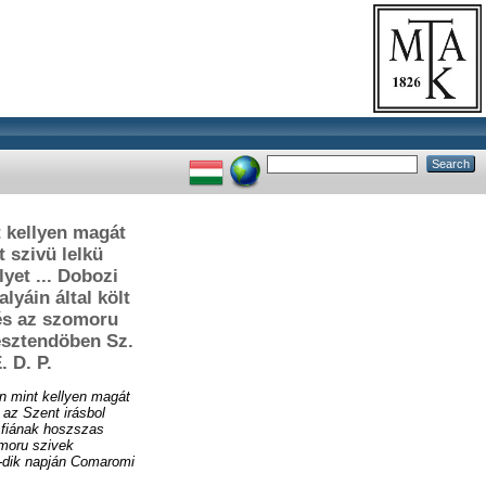
t kellyen magát
t szivü lelkü
yet ... Dobozi
lyáin által költ
 és az szomoru
 esztendöben Sz.
 D. P.
ben mint kellyen magát
 az Szent irásbol
s fiának hoszszas
omoru szivek
9-dik napján Comaromi