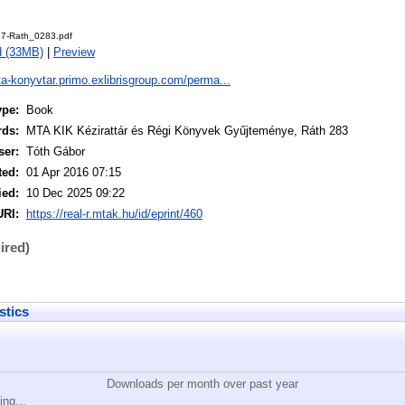
7-Rath_0283.pdf
d (33MB)
|
Preview
ta-konyvtar.primo.exlibrisgroup.com/perma...
ype:
Book
rds:
MTA KIK Kézirattár és Régi Könyvek Gyűjteménye, Ráth 283
ser:
Tóth Gábor
ted:
01 Apr 2016 07:15
ied:
10 Dec 2025 09:22
URI:
https://real-r.mtak.hu/id/eprint/460
ired)
stics
Downloads per month over past year
ing...