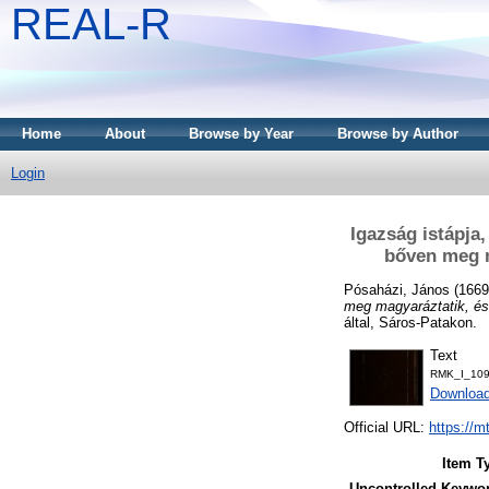
REAL-R
Home
About
Browse by Year
Browse by Author
Login
Igazság istápja,
bőven meg ma
Pósaházi, János
(166
meg magyaráztatik, és .
által, Sáros-Patakon.
Text
RMK_I_109
Downloa
Official URL:
https://m
Item T
Uncontrolled Keywo