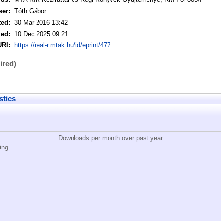
ser:
Tóth Gábor
ted:
30 Mar 2016 13:42
ied:
10 Dec 2025 09:21
URI:
https://real-r.mtak.hu/id/eprint/477
ired)
stics
Downloads per month over past year
ing...