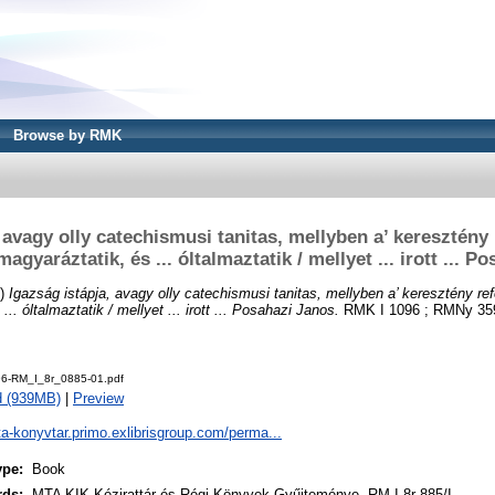
Browse by RMK
 avagy olly catechismusi tanitas, mellyben a’ keresztény
gyaráztatik, és ... óltalmaztatik / mellyet ... irott ... P
9)
Igazság istápja, avagy olly catechismusi tanitas, mellyben a’ keresztény re
.. óltalmaztatik / mellyet ... irott ... Posahazi Janos.
RMK I 1096 ; RMNy 359
6-RM_I_8r_0885-01.pdf
d (939MB)
|
Preview
ta-konyvtar.primo.exlibrisgroup.com/perma...
ype:
Book
rds:
MTA KIK Kézirattár és Régi Könyvek Gyűjteménye, RM I 8r 885/I