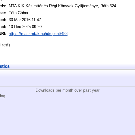
rds:
MTA KIK Kézirattár és Régi Könyvek Gyűjteménye, Ráth 324
ser:
Tóth Gábor
ted:
30 Mar 2016 11:47
ied:
10 Dec 2025 09:20
URI:
https://real-r.mtak.hu/id/eprint/488
ired)
stics
Downloads per month over past year
ing...