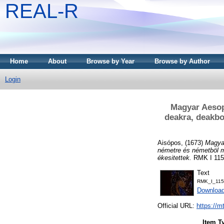
REAL-R
Home
About
Browse by Year
Browse by Author
Login
Magyar Aesopu
deakra, deakbo
Aisópos,
(1673)
Magyar
németre és németböl ma
ékesitettek.
RMK I 1155
Text
RMK_I_115
Downloa
Official URL:
https://m
Item T