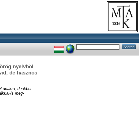
görög nyelvböl
vid, de hasznos
l deakra, deakbol
rákkal-is meg-