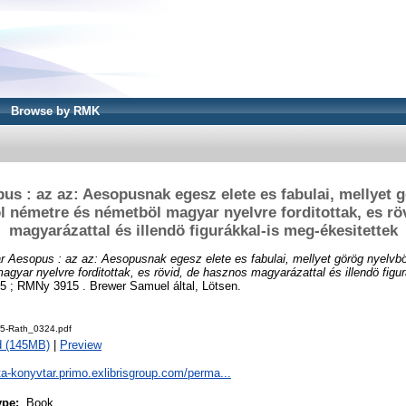
Browse by RMK
s : az az: Aesopusnak egesz elete es fabulai, mellyet 
l németre és németböl magyar nyelvre forditottak, es rö
magyarázattal és illendö figurákkal-is meg-ékesitettek
 Aesopus : az az: Aesopusnak egesz elete es fabulai, mellyet görög nyelvbö
gyar nyelvre forditottak, es rövid, de hasznos magyarázattal és illendö figu
 ; RMNy 3915 . Brewer Samuel által, Lötsen.
5-Rath_0324.pdf
d (145MB)
|
Preview
ta-konyvtar.primo.exlibrisgroup.com/perma...
ype:
Book