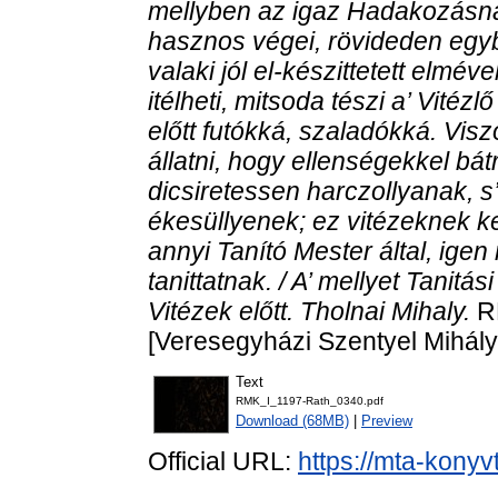
mellyben az igaz Hadakozásna
hasznos végei, rövideden egyb
valaki jól el-készittetett elmé
itélheti, mitsoda tészi a’ Vité
előtt futókká, szaladókká. Visz
állatni, hogy ellenségekkel bá
dicsiretessen harczollyanak, 
ékesüllyenek; ez vitézeknek ke
annyi Tanító Mester által, ige
tanittatnak. / A’ mellyet Tanitás
Vitézek előtt. Tholnai Mihaly.
RM
[Veresegyházi Szentyel Mihály]
Text
RMK_I_1197-Rath_0340.pdf
Download (68MB)
|
Preview
Official URL:
https://mta-konyv