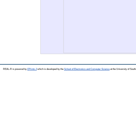
REAL-R is powered by
EPrints 3
which is developed by the
School of Electronics and Computer Science
at the University of Sou