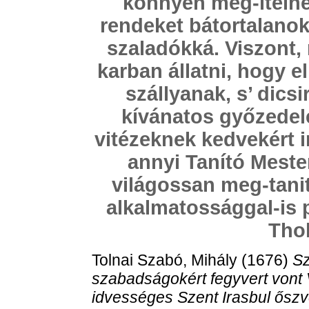
könnyen meg-itélhet
rendeket bátortalanok
szaladókká. Viszont,
karban állatni, hogy 
szállyanak, s’ dics
kívánatos győzedel
vitézeknek kedvekért i
annyi Tanító Mester
világossan meg-tanitt
alkalmatossággal-is pr
Thol
Tolnai Szabó, Mihály
(1676)
Sz
szabadságokért fegyvert vont 
idvességes Szent Irasbul őszve