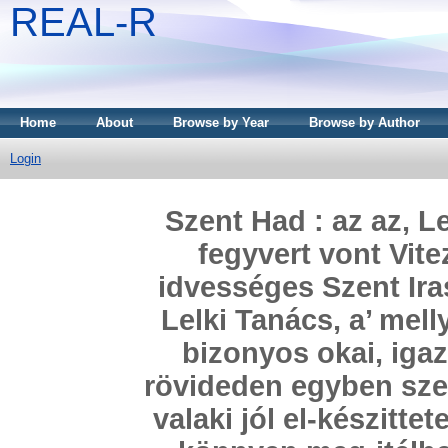
REAL-R
Home
About
Browse by Year
Browse by Author
Login
Szent Had : az az, L
fegyvert vont Vit
idvességes Szent Ira
Lelki Tanács, a’ mel
bizonyos okai, iga
rövideden egyben szer
valaki jól el-készitte