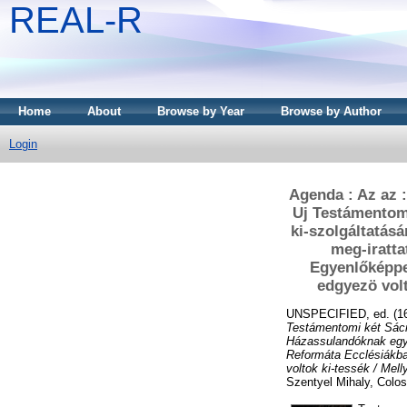
REAL-R
Home
About
Browse by Year
Browse by Author
Login
Agenda : Az az 
Uj Testámentom
ki-szolgáltatás
meg-iratta
Egyenlőképpe
edgyezö volt
UNSPECIFIED, ed. (1
Testámentomi két Sácr
Házassulandóknak egyb
Reformáta Ecclésiákba
voltok ki-tessék / Mell
Szentyel Mihaly, Colos