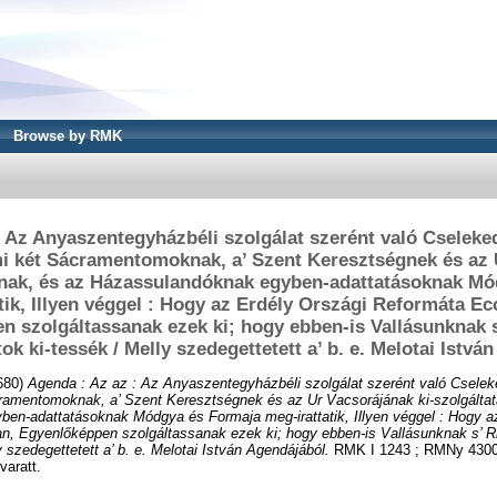
Browse by RMK
: Az Anyaszentegyházbéli szolgálat szerént való Cseleked
i két Sácramentomoknak, a’ Szent Keresztségnek és az 
ának, és az Házassulandóknak egyben-adattatásoknak M
tik, Illyen véggel : Hogy az Erdély Országi Reformáta Ec
n szolgáltassanak ezek ki; hogy ebben-is Vallásunknak s
ok ki-tessék / Melly szedegettetett a’ b. e. Melotai Istvá
680)
Agenda : Az az : Az Anyaszentegyházbéli szolgálat szerént való Cselek
amentomoknak, a’ Szent Keresztségnek és az Ur Vacsorájának ki-szolgáltat
en-adattatásoknak Módgya és Formaja meg-irattatik, Illyen véggel : Hogy a
n, Egyenlőképpen szolgáltassanak ezek ki; hogy ebben-is Vallásunknak s’ R
y szedegettetett a’ b. e. Melotai István Agendájából.
RMK I 1243 ; RMNy 4300 
varatt.