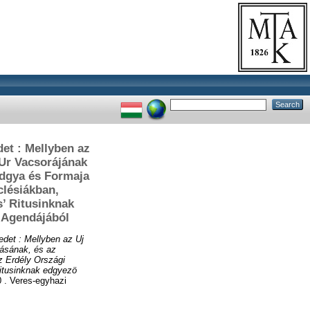
et : Mellyben az
Ur Vacsorájának
ódgya és Formaja
clésiákban,
’ Ritusinknak
n Agendájából
edet : Mellyben az Uj
ásának, és az
z Erdély Országi
itusinknak edgyezö
. Veres-egyhazi