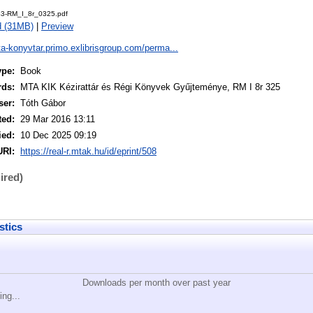
3-RM_I_8r_0325.pdf
d (31MB)
|
Preview
ta-konyvtar.primo.exlibrisgroup.com/perma...
ype:
Book
rds:
MTA KIK Kézirattár és Régi Könyvek Gyűjteménye, RM I 8r 325
ser:
Tóth Gábor
ted:
29 Mar 2016 13:11
ied:
10 Dec 2025 09:19
URI:
https://real-r.mtak.hu/id/eprint/508
ired)
stics
Downloads per month over past year
ing...