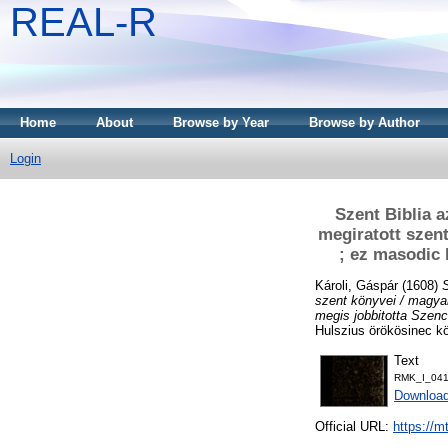
REAL-R
Home
About
Browse by Year
Browse by Author
Login
Szent Biblia 
megiratott szent
; ez masodic 
Károli, Gáspár
(1608)
szent könyvei / magyar 
megis jobbitotta Szenci
Hulszius örökösinec k
Text
RMK_I_0411
Downloa
Official URL:
https://m