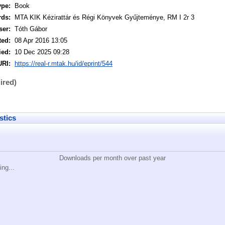
ype:
Book
rds:
MTA KIK Kézirattár és Régi Könyvek Gyűjteménye, RM I 2r 3
ser:
Tóth Gábor
ted:
08 Apr 2016 13:05
ied:
10 Dec 2025 09:28
URI:
https://real-r.mtak.hu/id/eprint/544
ired)
stics
Downloads per month over past year
ing...