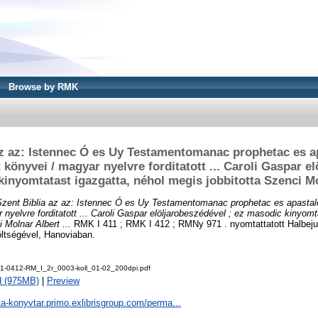
Browse by RMK
az az: Istennec Ó es Uy Testamentomanac prophetac es ap
 könyvei / magyar nyelvre forditatott ... Caroli Gaspar e
kinyomtatast igazgatta, néhol megis jobbitotta Szenci Mol
Szent Biblia az az: Istennec Ó es Uy Testamentomanac prophetac es apastalo
nyelvre forditatott ... Caroli Gaspar elöljarobeszédével ; ez masodic kinyomt
 Molnar Albert ...
RMK I 411 ; RMK I 412 ; RMNy 971 . nyomtattatott Halbejus
öltségével, Hanoviaban.
-0412-RM_I_2r_0003-koll_01-02_200dpi.pdf
d (975MB)
|
Preview
ta-konyvtar.primo.exlibrisgroup.com/perma...