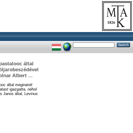
astalooc által
löljarobeszédével
nar Albert ...
oc által megiratott
atast igazgatta, néhol
 Janos által, Levinus