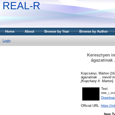
REAL-R
Home
About
Browse by Year
Browse by Author
Login
Keresztyen i
ágazatinak 
Kopcsányi, Márton
(16
ágazatinak ... roevid
[Kopchany fr. Marton].
Text
RMK_I_052
Downloa
Official URL:
https://m
Item T