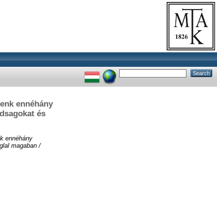
uenk ennéhány
adsagokat és
nk ennéhány
glal magaban /