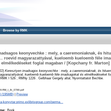
Browse by RMK
madsagos keonyvechke : mely, a caeremoniaknak, és hit
... roevid magyarazattyával, kueloemb kueloemb féle im
elmélkedéseket foglal magaban / [Kopchany fr. Marton]
22)
Keresztyen imadsagos keonyvechke : mely, a caeremoniaknak, és hitue
 magyarazattyával, kueloemb kueloemb féle imadsagokat és elmélkedéseket fo
RMK I 526 ; RMNy 1226 . Gelbhaar Gergely altal, Nyomtattatot Bechbe.
6-RM_I_8r_0789.pdf
d (195MB)
|
Preview
ta-konyvtar.primo.exlibrisgroup.com/perma...
ype:
Book