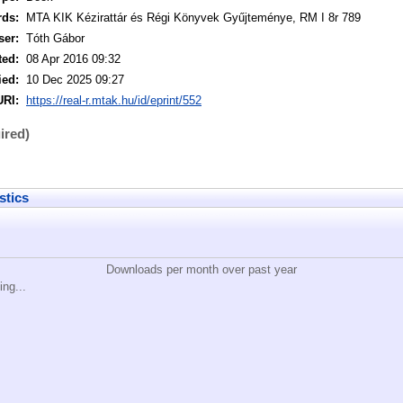
rds:
MTA KIK Kézirattár és Régi Könyvek Gyűjteménye, RM I 8r 789
ser:
Tóth Gábor
ted:
08 Apr 2016 09:32
ied:
10 Dec 2025 09:27
URI:
https://real-r.mtak.hu/id/eprint/552
ired)
stics
Downloads per month over past year
ing...