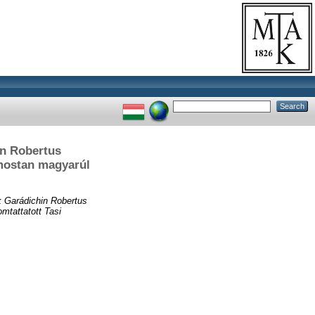
in Robertus
 mostan magyarúl
k Garádichin Robertus
mtattatott Tasi