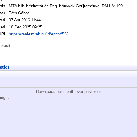
rds:
MTA KIK Kézirattár és Régi Könyvek Gyűjteménye, RM I 8r 199
ser:
Tóth Gábor
ted:
07 Apr 2016 11:44
ied:
10 Dec 2025 09:25
URI:
https://real-r.mtak.hu/id/eprint/558
ired)
stics
Downloads per month over past year
ing...