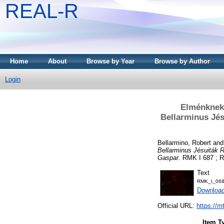
REAL-R
Home
About
Browse by Year
Browse by Author
Login
Elménknek 
Bellarminus Jés
Bellarmino, Robert
an
Bellarminus Jésuiták R
Gaspar.
RMK I 687 ; RM
Text
RMK_I_068
Downloa
Official URL:
https://m
Item T