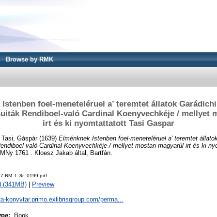
Browse by RMK
Istenben foel-meneteléruel a’ teremtet állatok Garádich
uiták Rendiboel-való Cardinal Koenyvechkéje / mellyet
irt és ki nyomtattatott Tasi Gaspar
d
Tasi, Gáspár
(1639)
Elménknek Istenben foel-meneteléruel a’ teremtet állato
endiboel-való Cardinal Koenyvechkéje / mellyet mostan magyarúl irt és ki nyo
Ny 1761 . Kloesz Jakab által, Bartfán.
7-RM_I_8r_0199.pdf
d (341MB)
|
Preview
ta-konyvtar.primo.exlibrisgroup.com/perma...
ype:
Book