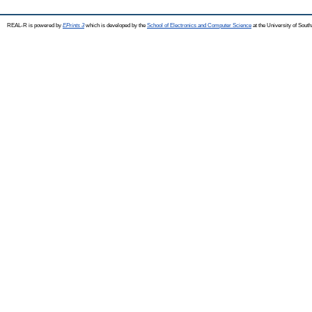
REAL-R is powered by
EPrints 3
which is developed by the
School of Electronics and Computer Science
at the University of Sou