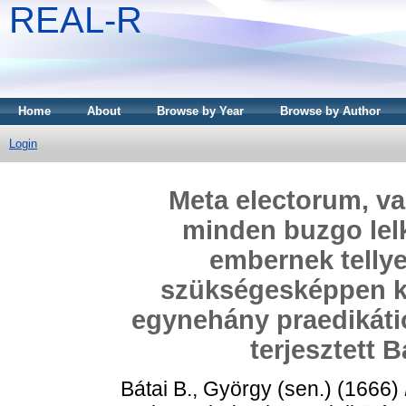
REAL-R
Home
About
Browse by Year
Browse by Author
Login
Meta electorum, va
minden buzgo lel
embernek tellye
szükségesképpen kel
egynehány praedikáti
terjesztett B
Bátai B., György (sen.)
(1666)