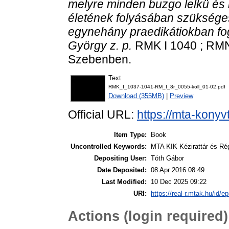
melyre minden buzgo lelkü és
életének folyásában szükségesk
egynehány praedikátiokban fogl
György z. p.
RMK I 1040 ; RMN
Szebenben.
Text
RMK_I_1037-1041-RM_I_8r_0055-koll_01-02.pdf
Download (355MB)
|
Preview
Official URL:
https://mta-konyv
Item Type:
Book
Uncontrolled Keywords:
MTA KIK Kézirattár és Rég
Depositing User:
Tóth Gábor
Date Deposited:
08 Apr 2016 08:49
Last Modified:
10 Dec 2025 09:22
URI:
https://real-r.mtak.hu/id/ep
Actions (login required)