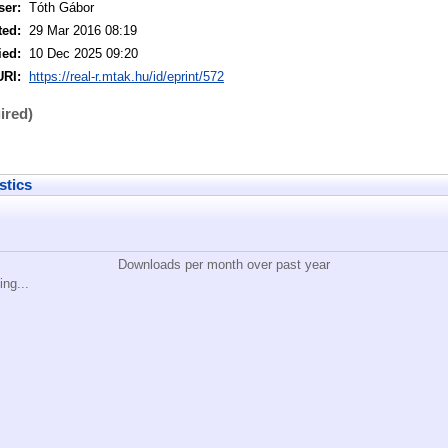
ser:
Tóth Gábor
ted:
29 Mar 2016 08:19
ied:
10 Dec 2025 09:20
URI:
https://real-r.mtak.hu/id/eprint/572
ired)
stics
Downloads per month over past year
ing...