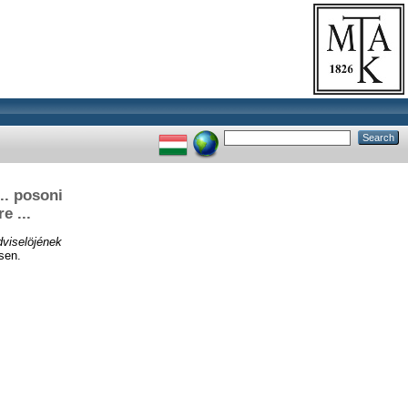
.. posoni
e ...
dviselöjének
sen.