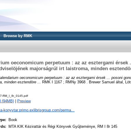
Browse by RMK
ium oeconomicum perpetuum : az az esztergami érsek .
viselöjének majorságrúl irt laistroma, minden esztendör
alendarium oeconomicum perpetuum : az az esztergami érsek ... posoni gon
ma, minden esztendöre ...
RMK I 1167 ; RMNy 3968 . Brewer Samuel által, Löt
7-RM_I_8r_0145.pdf
d (94MB)
|
Preview
ta-konyvtar.primo.exlibrisgroup.com/perma...
ype:
Book
rds:
MTA KIK Kézirattár és Régi Könyvek Gyűjteménye, RM I 8r 145