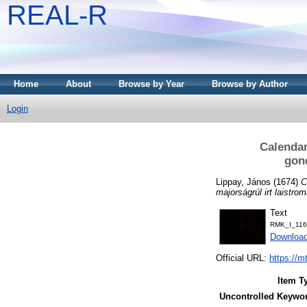
REAL-R
Home
About
Browse by Year
Browse by Author
Login
Calendar
gond
Lippay, János
(1674)
C
majorságrúl irt laistro
Text
RMK_I_116
Downloa
Official URL:
https://m
Item T
Uncontrolled Keywo