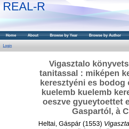
REAL-R
Home
About
Browse by Year
Browse by Author
Login
Vigasztalo könyvets
tanitassal : miképen k
keresztyéni es bodog è
kuelemb kuelemb kere
oeszve gyueytoettet e
Gaspartól, à C
Heltai, Gáspár
(1553)
Vigaszta