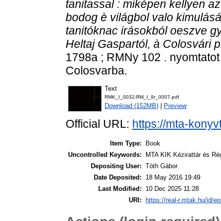
tanitassal : miképen kellyen 
bodog è világbol valo kimulá
tanitóknac irásokból oeszve gy
Heltaj Gaspartól, à Colosvári p
1798a ; RMNy 102 . nyomtatot
Colosvarba.
Text
RMK_I_0032-RM_I_8r_0007.pdf
Download (152MB)
|
Preview
Official URL:
https://mta-konyv
Item Type:
Book
Uncontrolled Keywords:
MTA KIK Kézirattár és Ré
Depositing User:
Tóth Gábor
Date Deposited:
18 May 2016 19:49
Last Modified:
10 Dec 2025 11:28
URI:
https://real-r.mtak.hu/id/ep