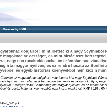
Browse by RMK
yaroknac dolgairol : mint ioettec ki a nagy Scythiaból
ác magoknac az országot, es mint birtác aszt hertzegroel
lyra, nagy soc tusakodássockal és szántalan soc viadallyo
eg irta magyar nyelven, es ez rendre hoszta az Bonfini
yvéboel és egyéb historias koenyvekböl nem kiczin mun
)
Chronica az magyaroknac dolgairol : mint ioettec ki a nagy Scythiaból Pánno
országot, es mint birtác aszt hertzegroel hertzegre es királyról királyra, nag
llyockal, / mellyet Heltai Gaspar meg irta magyar nyelven, es ez rendre hosz
boel és egyéb historias koenyvekböl nem kiczin munkával.
RMK I 118 ; RMNy
8-Rath_0027.pdf