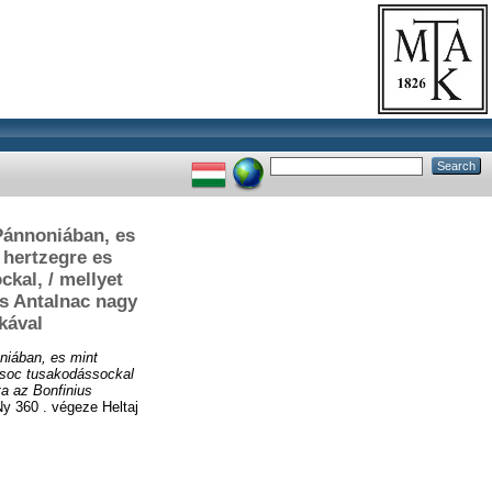
 Pánnoniában, es
 hertzegre es
ckal, / mellyet
us Antalnac nagy
kával
niában, es mint
y soc tusakodássockal
ta az Bonfinius
 360 . végeze Heltaj