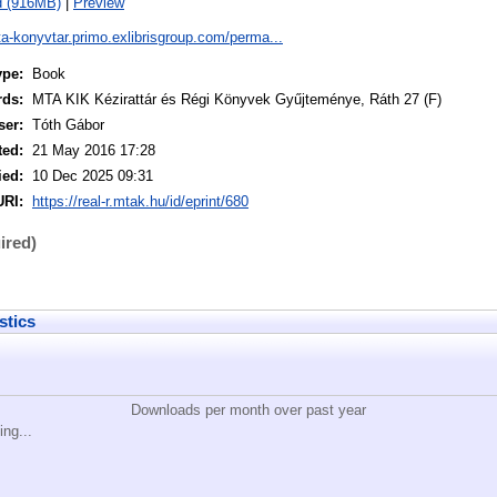
d (916MB)
|
Preview
ta-konyvtar.primo.exlibrisgroup.com/perma...
ype:
Book
rds:
MTA KIK Kézirattár és Régi Könyvek Gyűjteménye, Ráth 27 (F)
ser:
Tóth Gábor
ted:
21 May 2016 17:28
ied:
10 Dec 2025 09:31
URI:
https://real-r.mtak.hu/id/eprint/680
ired)
stics
Downloads per month over past year
ing...