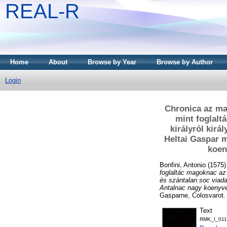
REAL-R
Home
About
Browse by Year
Browse by Author
Login
Chronica az mag
mint foglalt
királyról kirá
Heltai Gaspar m
koen
Bonfini, Antonio
(1575
foglaltác magoknac az 
és szántalan soc viada
Antalnac nagy koenyvé
Gasparne, Colosvarot.
Text
RMK_I_011