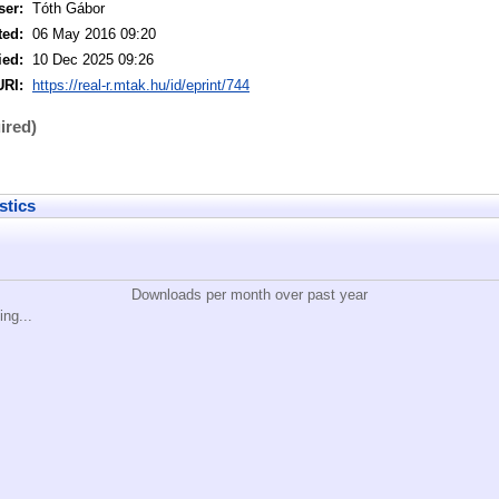
ser:
Tóth Gábor
ted:
06 May 2016 09:20
ied:
10 Dec 2025 09:26
URI:
https://real-r.mtak.hu/id/eprint/744
ired)
stics
Downloads per month over past year
ing...