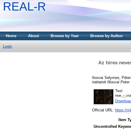
REAL-R
Home
About
Browse by Year
Browse by Author
Login
Az hires neves
Ilosvai Selymes, Péter
irattatott Illosvai Peter 
Text
RMK_I_058
Downloa
Official URL:
https://m
Item T
Uncontrolled Keywo