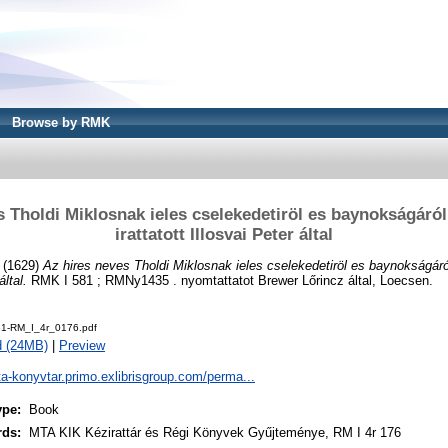
Browse by RMK
 Tholdi Miklosnak ieles cselekedetiröl es baynokságáról 
irattatott Illosvai Peter által
(1629)
Az hires neves Tholdi Miklosnak ieles cselekedetiröl es baynokságáról
által.
RMK I 581 ; RMNy1435 . nyomtattatot Brewer Lőrincz által, Loecsen.
1-RM_I_4r_0176.pdf
d (24MB)
|
Preview
ta-konyvtar.primo.exlibrisgroup.com/perma...
ype:
Book
rds:
MTA KIK Kézirattár és Régi Könyvek Gyűjteménye, RM I 4r 176