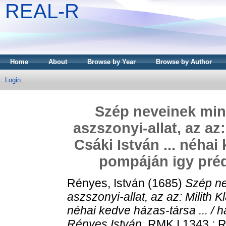
REAL-R
Home
About
Browse by Year
Browse by Author
Login
Szép neveinek mind
aszszonyi-allat, az az
Csáki István ... néhai 
pompáján igy prédi
Rényes, István
(1685)
Szép ne
aszszonyi-allat, az az: Milith 
néhai kedve házas-társa ... / ha
Rényes István.
RMK I 1343 ; RM