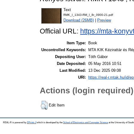
Text
RMK_I_1343-RM_I_8r_0900-21.pdf
Download (26MB)
|
Preview
Official URL:
https://mta-konyv
Item Type:
Book
Uncontrolled Keywords:
MTA KIK Kézirattár és Ré
Depositing User:
Tóth Gábor
Date Deposited:
05 May 2016 10:51
Last Modified:
13 Dec 2025 09:08
URI:
https://real-r.mtak.hu/id/ep
Actions (login required)
Edit Item
REAL-R is powered by
EPrints 3
which is developed by the
School of Electronics and Computer Science
at the University of Sou