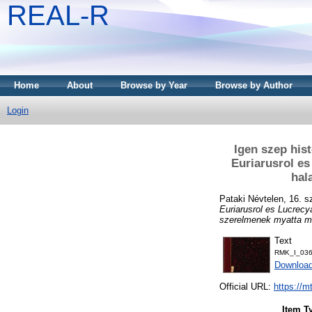
REAL-R
Home
About
Browse by Year
Browse by Author
Login
Igen szep his
Euriarusrol e
hal
Pataki Névtelen, 16. s
Euriarusrol es Lucrecy
szerelmenek myatta min
Text
RMK_I_036
Downloa
Official URL:
https://m
Item T