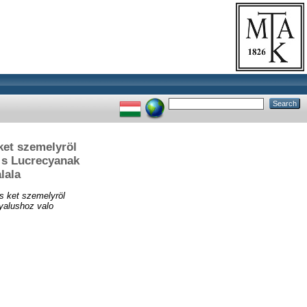
ket szemelyröl
 s Lucrecyanak
lala
s ket szemelyröl
ryalushoz valo