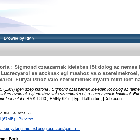
Browse by RMK
toria : Sigmond czaszarnak ideieben löt dolog az nemes 
s Lucrecyarol es azoknak egi mashoz valo szerelmekroel,
alarol, Euryalushoz valo szerelmenek myatta mint loet ha
z.
(1589)
Igen szep historia : Sigmond czaszarnak ideieben löt dolog az neme
arol es azoknak egi mashoz valo szerelmekroel, s Lucrecyanak halalarol, Eu
t loet halala.
RMK I 360 ; RMNy 625 . [typ. Hoffhalter], [Debrecen].
0_RM_I_4r_0251.pdf
d (67MB)
|
Preview
ta-konyvtar.primo.exlibrisgroup.com/perma...
ype:
Book