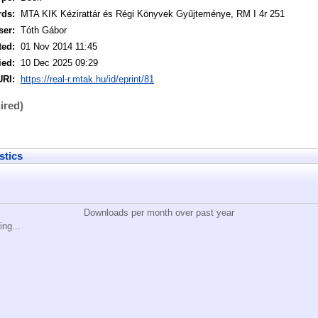
rds:
MTA KIK Kézirattár és Régi Könyvek Gyűjteménye, RM I 4r 251
ser:
Tóth Gábor
ted:
01 Nov 2014 11:45
ied:
10 Dec 2025 09:29
URI:
https://real-r.mtak.hu/id/eprint/81
ired)
stics
Downloads per month over past year
ing...