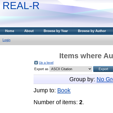
REAL-R
Home
About
Browse by Year
Browse by Author
Login
Items where Aut
Up a level
Export as
Group by:
No Gr
Jump to:
Book
Number of items:
2
.