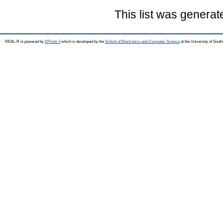
This list was genera
REAL-R is powered by
EPrints 3
which is developed by the
School of Electronics and Computer Science
at the University of Sou