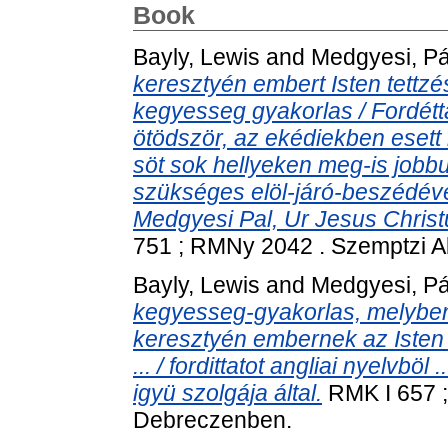
Book
Bayly, Lewis
and
Medgyesi, Pá
keresztyén embert Isten tettzé
kegyesseg gyakorlas / Fordétta
ötödször, az ekédiekben esett
söt sok hellyeken meg-is jobb
szükséges elöl-járó-beszédével
Medgyesi Pal, Ur Jesus Christu
751 ; RMNy 2042 . Szemptzi A
Bayly, Lewis
and
Medgyesi, Pá
kegyesseg-gyakorlas, melyben b
keresztyén embernek az Isten
... / fordittatot angliai nyelvbö
igyü szolgája által.
RMK I 657 ;
Debreczenben.