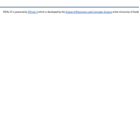
REAL-R is powered by
EPrints 3
which is developed by the
School of Electronics and Computer Science
at the University of Sou