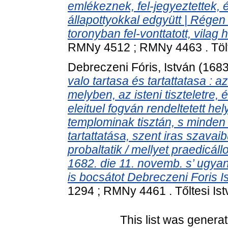
emlékeznek, fel-jegyeztettek, é
állapottyokkal edgyütt | Rége
toronyban fel-vonttatott, vilag 
RMNy 4512 ; RMNy 4463 . Tölt
Debreczeni Fóris, István
(168
valo tartasa és tartattatasa : 
melyben, az isteni tiszteletre,
eleituel fogván rendeltetett he
templominak tisztán, s minden 
tartattatása, szent iras szavaib
probaltatik / mellyet praedicáll
1682. die 11. novemb. s’ ugyan 
is bocsátot Debreczeni Foris Is
1294 ; RMNy 4461 . Tőltesi Ist
This list was genera