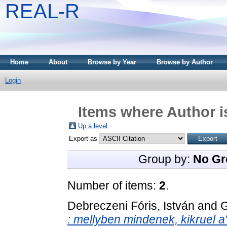
REAL-R
Home
About
Browse by Year
Browse by Author
Login
Items where Author i
Up a level
Export as
Group by:
No Gr
Number of items:
2
.
Debreczeni Fóris, István
and
G
: mellyben mindenek, kikruel a