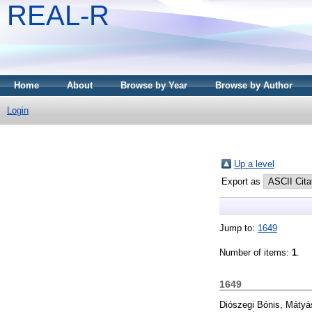
REAL-R
Home
About
Browse by Year
Browse by Author
Login
Up a level
Export as
Jump to:
1649
Number of items:
1
.
1649
Diószegi Bónis, Mátyá