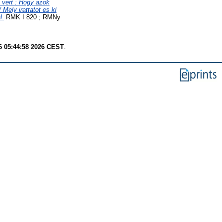
 vert : Hogy azok
Mely irattatot es ki
l.
RMK I 820 ; RMNy
6 05:44:58 2026 CEST
.