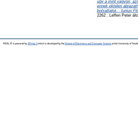
ugy a mint vagyon, az
ennek ektelen abrazatt
botsattatot... Iunius F
2262 . Leffen Peter ált
REAL-R is powered by
EPrints 3
which is developed by the
School of Electronics and Computer Science
at the University of Sou