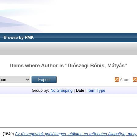
Browse by RMK
Items where Author is "
Diószegi Bónis, Mátyás
"
Atom
Group by:
No Grouping
|
Date
|
Item Type
s
(1649)
Az részegesnek gyölölseges, utálatos es rettenetes állapottya, mely l