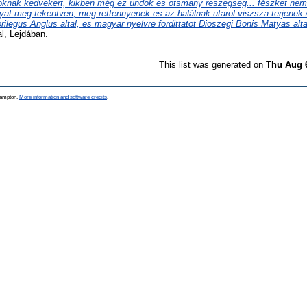
oknak kedvekert, kikben még ez undok es otsmany reszegseg... fészket nem
yat meg tekentven, meg rettennyenek es az halálnak utarol viszsza terjenek / 
lorilegus Anglus altal, es magyar nyelvre fordittatot Dioszegi Bonis Matyas alta
al, Lejdában.
This list was generated on
Thu Aug 
thampton.
More information and software credits
.