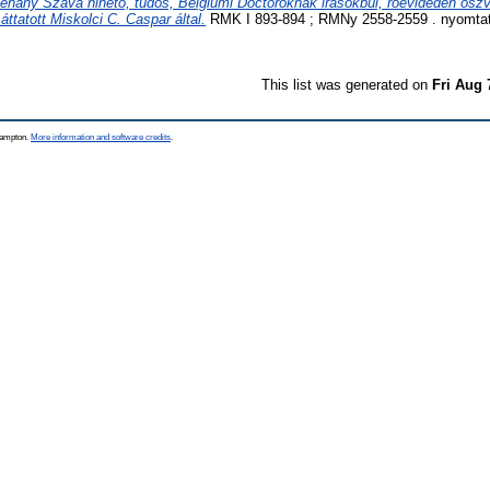
nehány Szava hihető, túdós, Belgiumi Doctoroknak irasokbúl, roevideden öszv
ttatott Miskolci C. Caspar által.
RMK I 893-894 ; RMNy 2558-2559 . nyomtat
This list was generated on
Fri Aug 
thampton.
More information and software credits
.