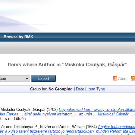
Browse by RMK
Items where Author is "
Miskolci Csulyak, Gáspár
"
Atom
Group by:
No Grouping
|
Date
|
Item Type
d
Miskolci Csulyak, Gáspár
(1702)
Egy jeles vad-kert : avagy az oktalan állatok
us Farkas ... által deák nyelven irattatott, ... az után ... Miskolczi Gáspár ...
. s.n., Lötsén.
pár
and
Telkibányai P., István
and
Ames, William
(1654)
Angliai Independent
 és a külsö Isteni tiszteletre tartozó jó rendtártasokban, minden Reformata Ec