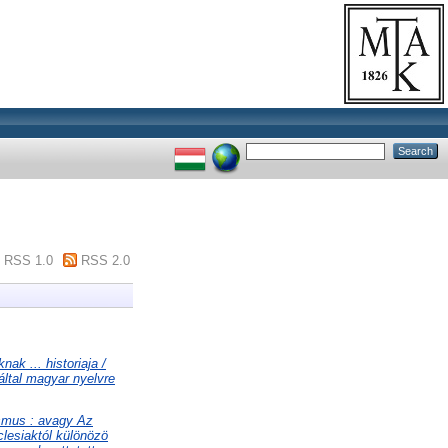
RSS 1.0
RSS 2.0
nak ... historiaja /
 által magyar nyelvre
ismus : avagy Az
clesiaktól különözö