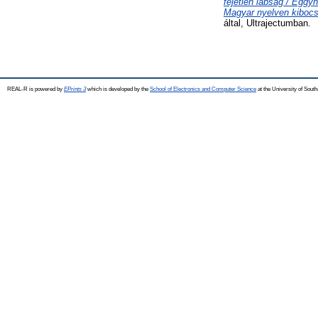
fejetlen lábság / Eggy
Magyar nyelven kibocsá
által, Ultrajectumban.
REAL-R is powered by
EPrints 3
which is developed by the
School of Electronics and Computer Science
at the University of Sou