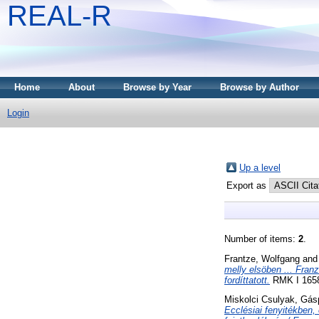
REAL-R
Home
About
Browse by Year
Browse by Author
Login
Up a level
Export as
Number of items:
2
.
Frantze, Wolfgang
an
melly elsöben ... Franzi
fordíttatott.
RMK I 1658 
Miskolci Csulyak, Gás
Ecclésiai fenyitékben,