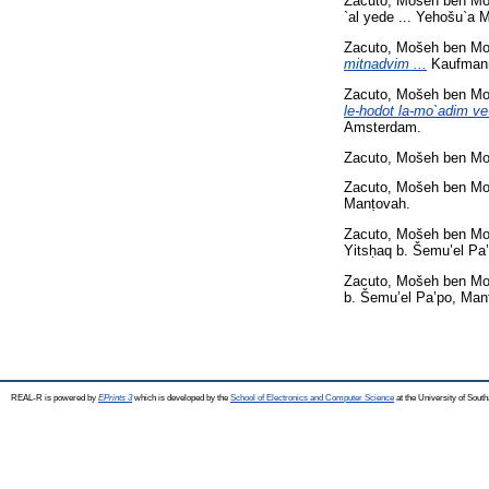
Zacuto, Mošeh ben M
`al yede ... Yehošu`a 
Zacuto, Mošeh ben M
mitnadvim ...
Kaufmann 
Zacuto, Mošeh ben M
le-hodot la-mo`adim v
Amsterdam.
Zacuto, Mošeh ben M
Zacuto, Mošeh ben M
Manṭovah.
Zacuto, Mošeh ben M
Yitsḥaq b. Šemu’el Pa
Zacuto, Mošeh ben M
b. Šemu’el Pa’po, Man
REAL-R is powered by
EPrints 3
which is developed by the
School of Electronics and Computer Science
at the University of Sou