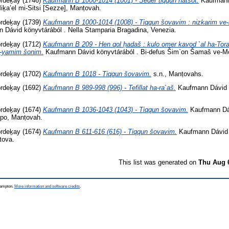
ordeḵay
(1746)
Kaufmann B 1000-1014 (1001) - Seder tiqqun hatsot.
Kaufmann 
Miḵa’el mi-Sitsi [Sezze], Manṭovah.
ordeḵay
(1739)
Kaufmann B 1000-1014 (1008) - Tiqqun šovavim : nizkarim ve-
Dávid könyvtárából . Nella Stamparia Bragadina, Venezia.
ordeḵay
(1712)
Kaufmann B 209 - Hen qol ḥadaš : kulo omer kavod `al ha-Tora
e-yamim šonim.
Kaufmann Dávid könyvtárából . Bi-defus Šim`on Šamaš ve-Mo
ordeḵay
(1702)
Kaufmann B 1018 - Tiqqun šovavim.
s.n., Manṭovahs.
ordeḵay
(1692)
Kaufmann B 989-998 (996) - Tefillat ha-ra`aš.
Kaufmann Dávid k
ordeḵay
(1674)
Kaufmann B 1036-1043 (1043) - Tiqqun šovavim.
Kaufmann Dáv
’po, Manṭovah.
ordeḵay
(1674)
Kaufmann B 611-616 (616) - Tiqqun šovavim.
Kaufmann Dávid k
tova.
This list was generated on
Thu Aug 
thampton.
More information and software credits
.