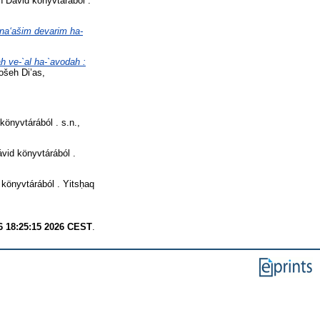
Dávid könyvtárából .
naʻašim devarim ha-
h ve-`al ha-`avodah :
šeh Di’as,
önyvtárából . s.n.,
id könyvtárából .
önyvtárából . Yitsḥaq
6 18:25:15 2026 CEST
.