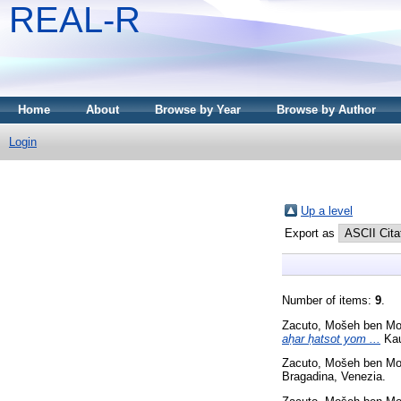
REAL-R
Home
About
Browse by Year
Browse by Author
Login
Up a level
Export as
Number of items:
9
.
Zacuto, Mošeh ben M
aḥar ḥatsot yom ...
Kau
Zacuto, Mošeh ben M
Bragadina, Venezia.