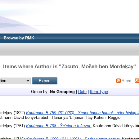
Browse by RMK
Items where Author is "
Zacuto, Mošeh ben Mordeḵay
"
Atom
Group by:
No Grouping
|
Date
|
Item Type
ordeḵay
(1822)
Kaufmann B 759-761 (760) - Seder tiqqun ḥatsot : ašer hinhig
fmann Dávid könyvtárából . Ḥananya ’Elḥanan Ḥay Kohen, Reggio.
ordeḵay
(1761)
Kaufmann B 798 - Še’elot u-tešuvot.
Kaufmann Dávid könyvtárá