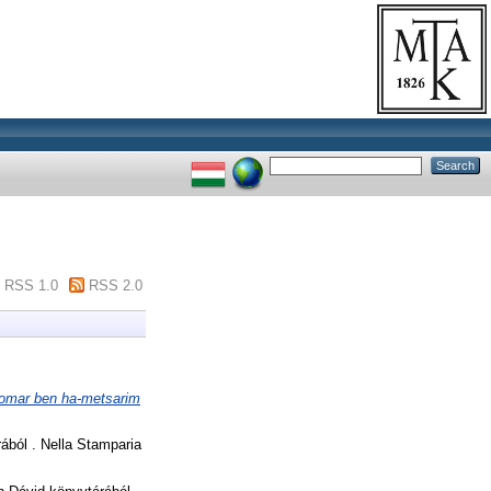
RSS 1.0
RSS 2.0
 lomar ben ha-metsarim
ból . Nella Stamparia