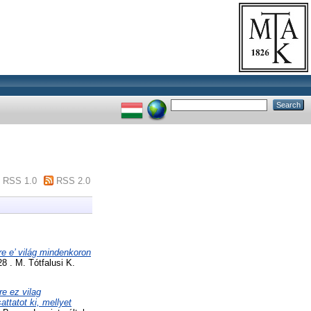
RSS 1.0
RSS 2.0
re e’ világ mindenkoron
 . M. Tótfalusi K.
e ez vilag
ttatot ki, mellyet