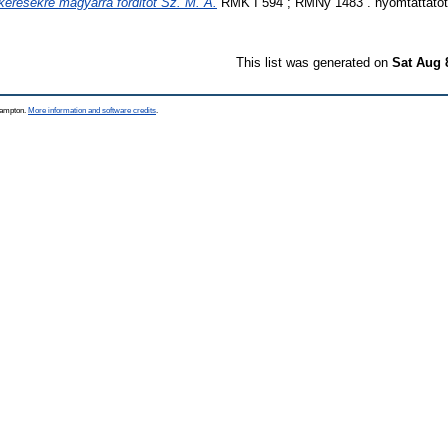
érésekre magyarrá forditot Sz. M. A.
RMK I 594 ; RMNy 1483 . nyomtattatot B
This list was generated on
Sat Aug 
thampton.
More information and software credits
.