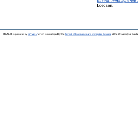
mostan némellyeknek k
Loecsen.
REAL-R is powered by
EPrints 3
which is developed by the
School of Electronics and Computer Science
at the University of Sou