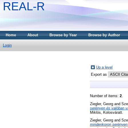
REAL-R
Home
About
Browse by Year
Browse by Author
Login
Up a level
Export as
Number of items:
2
.
Ziegler, Georg
and
Sze
serényen és valóban vá
Miklós, Kolosváratt.
Ziegler, Georg
and
Sze
mindenkoron serényen é