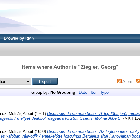
Browse by RMK
Items where Author is "
Ziegler, Georg
"
Atom
Group by:
No Grouping
|
Date
|
Item Type
nczi Molnár, Albert
(1701)
Discursus de summo bono : A’ leg-főbb jóról, melly
gyódik / mellyet deákból magyarrá forditott Szentzi Mólnar Albert.
RMK I 1628
nczi Molnár, Albert
(1630)
Discursus de summo bono : Az legfoeb iorol, mellyr
s válóban vágyódik / ennekelőtte Iosquinus Betuleius által Hanoviaban bocsa