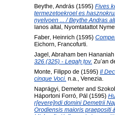
Beythe, András
(1595)
Fives k
termezetoekroel es hasznokrul 
nyelvoen ... / Beythe Andras alt
Ianos altal, Nyomtatattot Nymet
Faber, Heinrich
(1595)
Compend
Eichorn, Francofurti.
Jagel, Abraham ben Hananiah 
326 (325) - Leqaḥ ṭov.
Zuʼan de
Monte, Filippo de
(1595)
Il De
cinque Voci.
n.a., Venezia.
Naprágyi, Demeter
and
Szokol
Háportoni Forró, Pál
(1595)
Hu
r[evere]ndi domini Demetrii Na
Orodiensis maioris praepositi & 