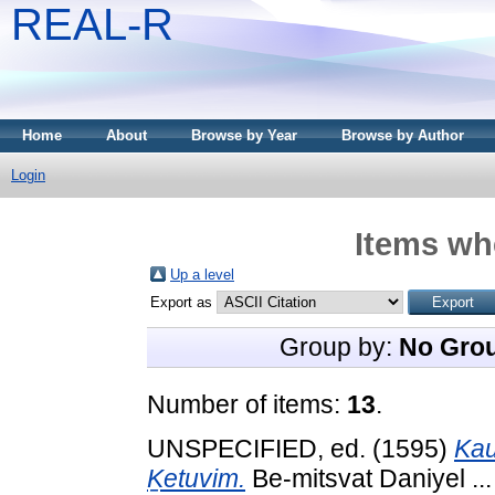
REAL-R
Home
About
Browse by Year
Browse by Author
Login
Items whe
Up a level
Export as
Group by:
No Gro
Number of items:
13
.
UNSPECIFIED, ed. (1595)
Kau
Ḵetuvim.
Be-mitsvat Daniyel ..