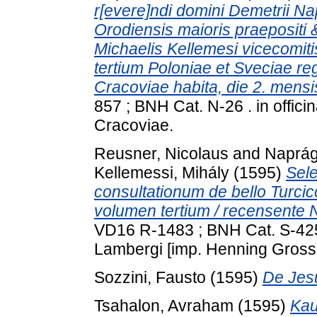
r[evere]ndi domini Demetrii Na
Orodiensis maioris praepositi & 
Michaelis Kellemesi vicecomit
tertium Poloniae et Sveciae rege
Cracoviae habita, die 2. mens
857 ; BNH Cat. N-26 . in offici
Cracoviae.
Reusner, Nicolaus
and
Naprág
Kellemessi, Mihály
(1595)
Sele
consultationum de bello Turci
volumen tertium / recensente 
VD16 R-1483 ; BNH Cat. S-425 
Lambergi [imp. Henning Grosse
Sozzini, Fausto
(1595)
De Jesu
Tsahalon, Avraham
(1595)
Kau