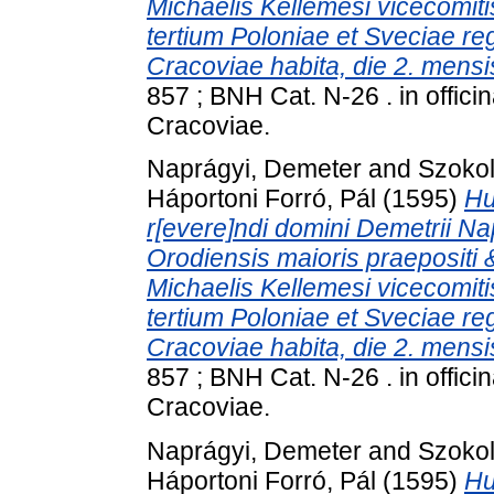
Michaelis Kellemesi vicecomit
tertium Poloniae et Sveciae rege
Cracoviae habita, die 2. mens
857 ; BNH Cat. N-26 . in offici
Cracoviae.
Naprágyi, Demeter
and
Szokol
Háportoni Forró, Pál
(1595)
Hu
r[evere]ndi domini Demetrii Na
Orodiensis maioris praepositi & 
Michaelis Kellemesi vicecomit
tertium Poloniae et Sveciae rege
Cracoviae habita, die 2. mens
857 ; BNH Cat. N-26 . in offici
Cracoviae.
Naprágyi, Demeter
and
Szokol
Háportoni Forró, Pál
(1595)
Hu