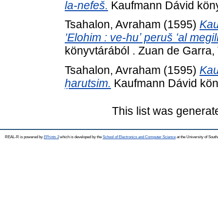
la-nefeš.
Kaufmann Dávid könyv
Tsahalon, Avraham
(1595)
Kau
’Elohim : ve-huʼ peruš ʻal megil
könyvtárából . Zuan de Garra,
Tsahalon, Avraham
(1595)
Kau
ḥarutsim.
Kaufmann Dávid köny
This list was genera
REAL-R is powered by
EPrints 3
which is developed by the
School of Electronics and Computer Science
at the University of Sou