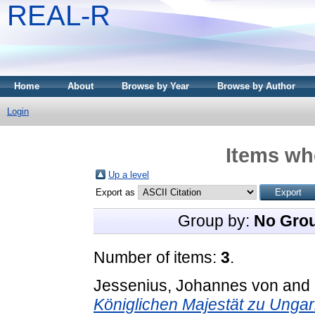
REAL-R
Home
About
Browse by Year
Browse by Author
Login
Items whe
Up a level
Export as
Group by:
No Gro
Number of items:
3
.
Jessenius, Johannes von
and
Königlichen Majestät zu Ungar