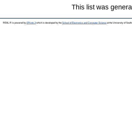
This list was gener
REAL-R is powered by
EPrints 3
which is developed by the
School of Electronics and Computer Science
at the University of Sou