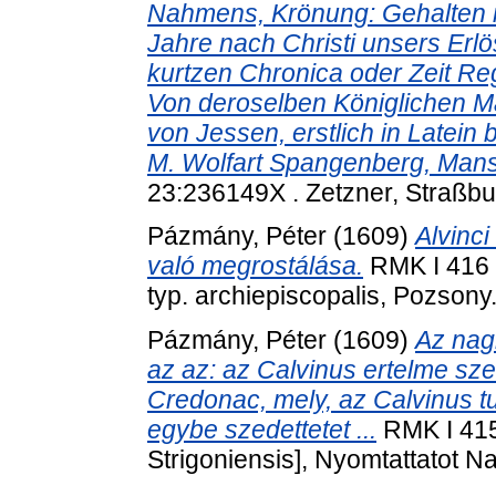
Nahmens, Krönung: Gehalten i
Jahre nach Christi unsers Erl
kurtzen Chronica oder Zeit Reg
Von deroselben Königlichen M
von Jessen, erstlich in Latein
M. Wolfart Spangenberg, Mans
23:236149X . Zetzner, Straßbu
Pázmány, Péter
(1609)
Alvinci
való megrostálása.
RMK I 416 
typ. archiepiscopalis, Pozsony
Pázmány, Péter
(1609)
Az nag
az az: az Calvinus ertelme sze
Credonac, mely, az Calvinus t
egybe szedettetet ...
RMK I 415 
Strigoniensis], Nyomtattatot 