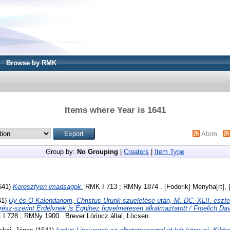
Browse by RMK
Items where Year is 1641
Atom
Group by:
No Grouping
|
Creators
|
Item Type
641)
Keresztyen imadsagok.
RMK I 713 ; RMNy 1874 . [Fodorik] Menyha[rt], 
41)
Uy és O Kalendariom, Christus Urunk szueletése után, M. DC. XLII. eszte
sz-szerint Erdélynek is Eghihez figyelmetesen alkalmaztatott / Froelich Da
 728 ; RMNy 1900 . Brever Lörincz által, Löcsen.