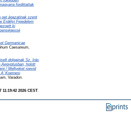
en fókeppen
agyarra fordittattak
 oet ágazatinak szent
oe Erdélyi Fejedelem
ezoett ki
ezoenségessé
e et Germanicae
aphum Caesareum,
iselt dolgainak Sz. Irás
b Aegyptusban, holott
ni / Mellyeket roevid
 A’ Koeroesi
ham, Varadon.
7 11:19:42 2026 CEST
.