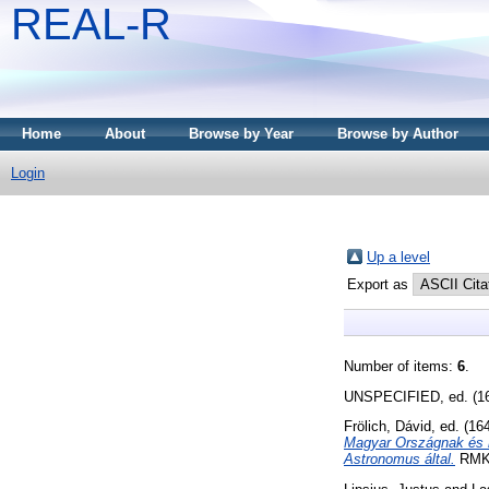
REAL-R
Home
About
Browse by Year
Browse by Author
Login
Up a level
Export as
Number of items:
6
.
UNSPECIFIED, ed. (1
Frölich, Dávid
, ed. (16
Magyar Országnak és ré
Astronomus által.
RMK I