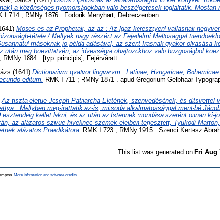
skai, János
(1641)
Iustus Lipsiusnak az alhatatossagrol irt két könyvei. Kikb
snak) a közönséges nyomorságokban-valo beszélgetesek foglaltatik. Mostan m
I 714 ; RMNy 1876 . Fodorik Menyhart, Debreczenben.
1641)
Moses es az Prophetak, az az : Az igaz keresztyeni vallasnak negyven
 bizonságh-tétele / Mellyek nagy részént az Fejedelmi Meltosaggal tuendoekl
Susannatul másoknak jo példa adásával, az szent Irasnak gyakor olvasása ko
az után meg boevittetvén, az idvességre ohajtozokhoz valo buzgoságbol ko
RMNy 1884 . [typ. principis], Fejérváratt.
lázs
(1641)
Dictionarivm qvatvor lingvarvm : Latinae, Hvngaricae, Bohemica
 secundo editum.
RMK I 711 ; RMNy 1871 . apud Gregorium Gelbhaar Typogr
)
Az tiszta eletue Joseph Patriarcha Eletének, szenvedésének, és ditsirettel v
ttya : Mellyben meg-irattatik az-is, mitsoda alkalmatossággal ment-bé Jáco
esztendeig kellet lakni, és az után az Istennek mondása szerént onnan ki-joe
ván, az alázatos szivue hiveknec szemek eleiben terjesztett, Tyukodi Marton,
tnek alázatos Praedikátora.
RMK I 723 ; RMNy 1915 . Szenci Kertesz Abra
This list was generated on
Fri Aug 
thampton.
More information and software credits
.