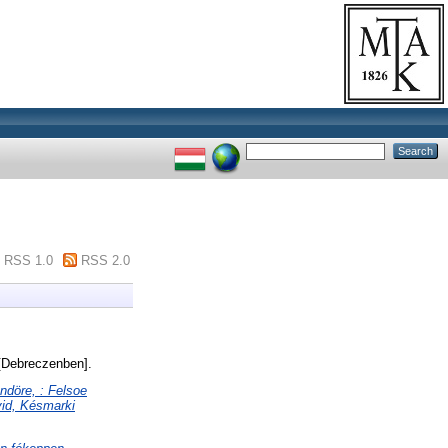
RSS 1.0
RSS 2.0
[Debreczenben].
ndöre, : Felsoe
vid, Késmarki