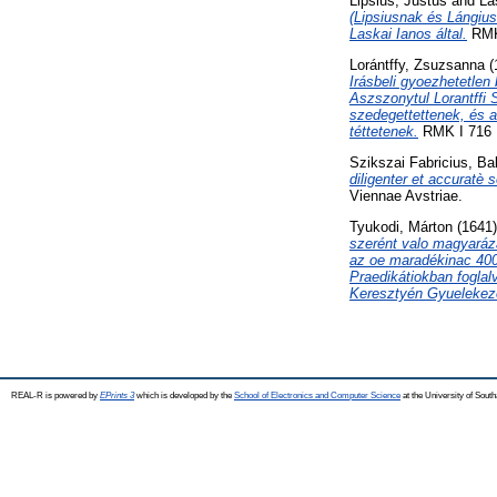
Lipsius, Justus
and
La
(Lipsiusnak és Lángiu
Laskai Ianos által.
RMK 
Lorántffy, Zsuzsanna
(
Irásbeli gyoezhetetlen
Aszszonytul Lorantffi 
szedegettettenek, és 
téttetenek.
RMK I 716 ; 
Szikszai Fabricius, Ba
diligenter et accuratè
Viennae Avstriae.
Tyukodi, Márton
(1641
szerént valo magyaráza
az oe maradékinac 400 
Praedikátiokban foglal
Keresztyén Gyuelekeze
REAL-R is powered by
EPrints 3
which is developed by the
School of Electronics and Computer Science
at the University of Sou