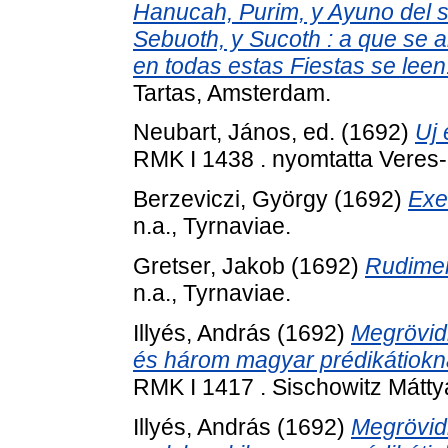
Hanucah, Purim, y Ayuno del so
Sebuoth, y Sucoth : a que se a
en todas estas Fiestas se leen
Tartas, Amsterdam.
Neubart, János
, ed. (1692)
Uj 
RMK I 1438 . nyomtatta Veres-e
Berzeviczi, György
(1692)
Exe
n.a., Tyrnaviae.
Gretser, Jakob
(1692)
Rudimen
n.a., Tyrnaviae.
Illyés, András
(1692)
Megrövidi
és három magyar prédikátiokna
RMK I 1417 . Sischowitz Máttyá
Illyés, András
(1692)
Megrövidi