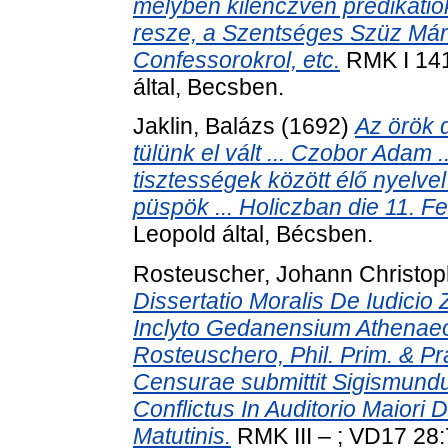
melyben kilenczven prédikátiok 
resze, a Szentséges Szüz Máriá
Confessorokrol, etc.
RMK I 1416
által, Becsben.
Jaklin, Balázs
(1692)
Az örök 
tülünk el vált ... Czobor Adam .
tisztességek között élő nyelvel
püspök ... Holiczban die 11. Fe
Leopold által, Bécsben.
Rosteuscher, Johann Christop
Dissertatio Moralis De Iudicio
Inclyto Gedanensium Athenaeo
Rosteuschero, Phil. Prim. & Pra
Censurae submittit Sigismundu
Conflictus In Auditorio Maiori D.
Matutinis.
RMK III – ; VD17 28: