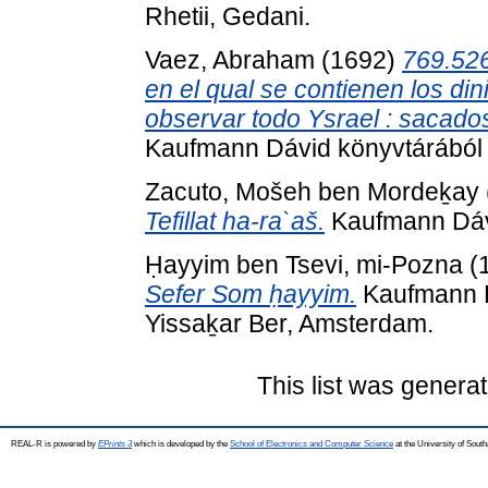
Rhetii, Gedani.
Vaez, Abraham
(1692)
769.526
en el qual se contienen los d
observar todo Ysrael : sacado
Kaufmann Dávid könyvtárából . s
Zacuto, Mošeh ben Mordeḵay
Tefillat ha-ra`aš.
Kaufmann Dávi
Ḥayyim ben Tsevi, mi-Pozna
(
Sefer Som ḥayyim.
Kaufmann Dá
Yissaḵar Ber, Amsterdam.
This list was genera
REAL-R is powered by
EPrints 3
which is developed by the
School of Electronics and Computer Science
at the University of Sou