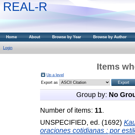
REAL-R
Home
About
Browse by Year
Browse by Author
Login
Items whe
Up a level
Export as
Group by:
No Gro
Number of items:
11
.
UNSPECIFIED, ed. (1692)
Kau
oraciones cotidianas : por esti