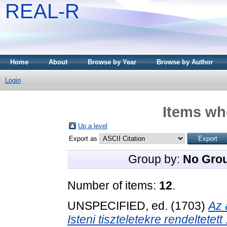
REAL-R
Home
About
Browse by Year
Browse by Author
Login
Items whe
Up a level
Export as
Group by:
No Gro
Number of items:
12
.
UNSPECIFIED, ed. (1703)
Az 
Isteni tiszteletekre rendeltetett 