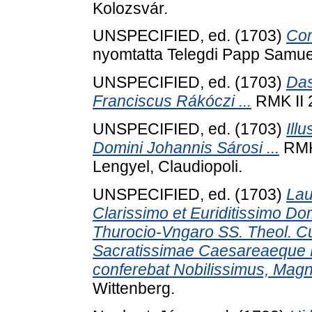
Kolozsvár.
UNSPECIFIED, ed. (1703)
Cor
nyomtatta Telegdi Papp Samuel
UNSPECIFIED, ed. (1703)
Das
Franciscus Rákóczi ...
RMK II 
UNSPECIFIED, ed. (1703)
Illu
Domini Johannis Sárosi ...
RMK 
Lengyel, Claudiopoli.
UNSPECIFIED, ed. (1703)
Lau
Clarissimo et Euriditissimo D
Thurocio-Vngaro SS. Theol. Cu
Sacratissimae Caesareaeque Ma
conferebat Nobilissimus, Magn
Wittenberg.