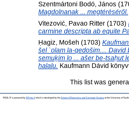
Szentmártoni Bodó, János
(17
Magdolnanak ... megtéréséről.
Vitezović, Pavao Ritter
(1703)
carmine descripta ab equite Pau
Ḥagiz, Mošeh
(1703)
Kaufmann
šel `olam la-qedošim.... David
semuḵim lo ... ašer be-tsaḥut
halalu.
Kaufmann Dávid könyvtá
This list was gener
REAL-R is powered by
EPrints 3
which is developed by the
School of Electronics and Computer Science
at the University of Sou