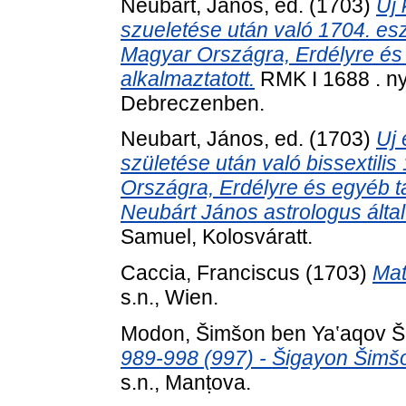
Neubart, János
, ed. (1703)
Uj 
szueletése után való 1704. esz
Magyar Országra, Erdélyre és
alkalmaztatott.
RMK I 1688 . ny
Debreczenben.
Neubart, János
, ed. (1703)
Uj 
születése után való bissextili
Országra, Erdélyre és egyéb ta
Neubárt János astrologus által
Samuel, Kolosváratt.
Caccia, Franciscus
(1703)
Mat
s.n., Wien.
Modon, Šimšon ben Ya‛aqov Š
989-998 (997) - Šigayon Šimš
s.n., Manṭova.