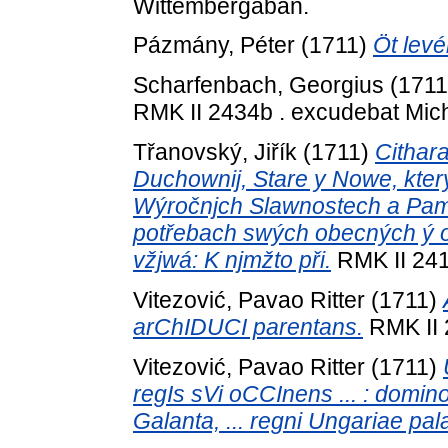
Wittembergaban.
Pázmány, Péter
(1711)
Öt levél
Scharfenbach, Georgius
(171
RMK II 2434b . excudebat Michae
Třanovský, Jiřík
(1711)
Cithar
Duchownij, Stare y Nowe, kter
Wýročnjch Slawnostech a Pam
potřebach swých obecných ý 
vžjwá: K njmžto při.
RMK II 2419
Vitezović, Pavao Ritter
(1711)
arChIDUCI parentans.
RMK II 2
Vitezović, Pavao Ritter
(1711)
regIs sVi oCCInens ... : domino
Galanta, ... regni Ungariae palat