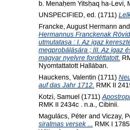
b. Menaḥem Yitsḥaq ha-Levi, 
UNSPECIFIED, ed. (1711)
Lelk
Francke, August Hermann
an
Hermannus Franckenak Rövid
utmutatasa : I. Az igaz kereszté
megprobálására ; III. Az igaz é
magyar nyelvre fordéttatott.
RMK
Nyomtattatott Hallában.
Hauckens, Valentin
(1711)
Neu
auf das Jahr 1712.
RMK II 2419
Kotzi, Samuel
(1711)
Apostroph
RMK II 2434c . n.a., Cibinii.
Magulács, Péter
and
Viczay, P
siralmas versek ...
RMK I 1785a