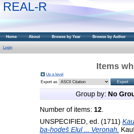
REAL-R
Home
About
Browse by Year
Browse by Author
Login
Items whe
Up a level
Export as
Group by:
No Gro
Number of items:
12
.
UNSPECIFIED, ed. (1711)
Kau
ba-hodeš Elul ... Veronah.
Kauf