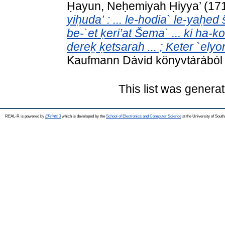
Ḥayun, Neḥemiyah Ḥiyya’
(17
yiḥuda’ : ... le-hodia` le-ya
be-`et ḳeri’at Šema` ... ki ha-k
dereḵ ḳetsarah ... ; Keter `elyo
Kaufmann Dávid könyvtárából .
This list was genera
REAL-R is powered by
EPrints 3
which is developed by the
School of Electronics and Computer Science
at the University of Sou