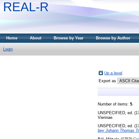
REAL-R
Home
About
Browse by Year
Browse by Author
Login
Up a level
Export as
Number of items:
5
.
UNSPECIFIED, ed. (1
Viennae.
UNSPECIFIED, ed. (1
bey Johann Thomas Tratt