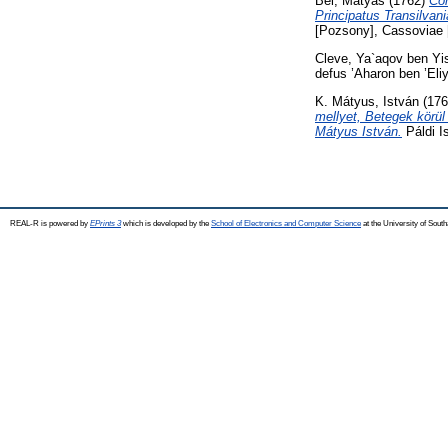
Bél, Mátyás
(1762)
Com
Principatus Transilvan
[Pozsony], Cassoviae 
Cleve, Ya`aqov ben Yi
defus ’Aharon ben ’Eliy
K. Mátyus, István
(17
mellyet, Betegek körül 
Mátyus István.
Páldi I
REAL-R is powered by
EPrints 3
which is developed by the
School of Electronics and Computer Science
at the University of Sou