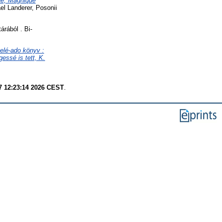
ae, Magnique
l Landerer, Posonii
rából . Bi-
elé-ado könyv :
essé is tett, K.
7 12:23:14 2026 CEST
.