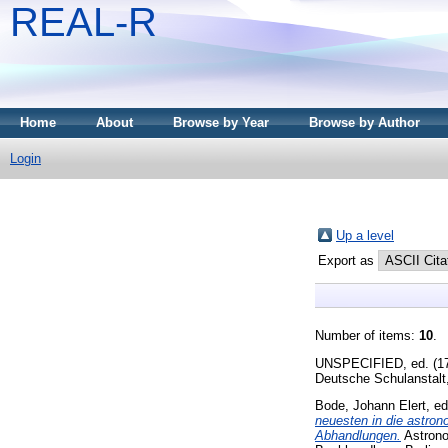
REAL-R
Home
About
Browse by Year
Browse by Author
Login
Up a level
Export as
Number of items:
10
.
UNSPECIFIED, ed. (1
Deutsche Schulanstalt
Bode, Johann Elert
, e
neuesten in die astr
Abhandlungen.
Astrono