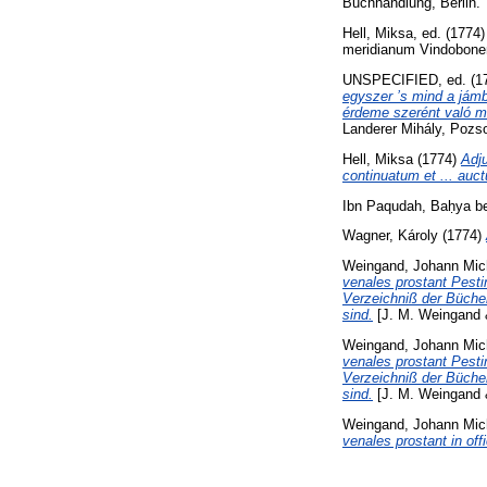
Buchhandlung, Berlin.
Hell, Miksa
, ed. (1774
meridianum Vindobonen
UNSPECIFIED, ed. (1
egyszer ’s mind a jámb
érdeme szerént való me
Landerer Mihály, Pozs
Hell, Miksa
(1774)
Adj
continuatum et ... auc
Ibn Paqudah, Baḥya b
Wagner, Károly
(1774)
Weingand, Johann Mic
venales prostant Pestin
Verzeichniß der Büche
sind.
[J. M. Weingand &
Weingand, Johann Mic
venales prostant Pestin
Verzeichniß der Büche
sind.
[J. M. Weingand &
Weingand, Johann Mic
venales prostant in of