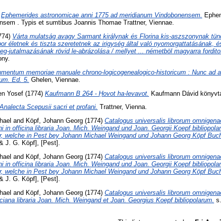
)
Ephemerides astronomicae anni 1775 ad meridianum Vindobonensem.
Epheme
sem . Typis et sumtibus Joannis Thomae Trattner, Viennae.
774)
Várta mulatság avagy Sarmant királynak és Florina kis-aszszonynak tündé
or életnek és tiszta szeretetnek az irigység által való nyomorgattatásának, 
g-jutalmazásának rövid le-abrázolása / mellyet ... németböl magyarra fordito
ony.
umentum memoriae manuale chrono-logicogenealogico-historicum : Nunc ad
tum. Ed. 5.
Ghelen, Viennae.
en Yosef
(1774)
Kaufmann B 264 - Ḥovot ha-levavot.
Kaufmann Dávid könyvtárá
Analecta Scepusii sacri et profani.
Trattner, Vienna.
hael
and
Köpf, Johann Georg
(1774)
Catalogus universalis librorum omnigenae
i in officina libraria Joan. Mich. Weingand und Joan. Georgii Koepf bibliopola
r, welche in Pest bey Johann Michael Weingand und Johann Georg Köpf Buch
 J. G. Köpf], [Pest].
hael
and
Köpf, Johann Georg
(1774)
Catalogus universalis librorum omnigenae
i in officina libraria Joan. Mich. Weingand und Joan. Georgii Koepf bibliopola
r, welche in Pest bey Johann Michael Weingand und Johann Georg Köpf Buch
 J. G. Köpf], [Pest].
hael
and
Köpf, Johann Georg
(1774)
Catalogus universalis librorum omnigenae
ficiana libraria Joan. Mich. Weingand et Joan. Georgius Koepf bibliopolarum.
s.