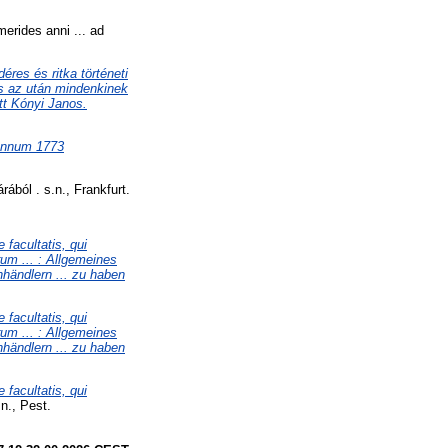
rides anni ... ad
res és ritka történeti
és az után mindenkinek
tt Kónyi Janos.
 annum 1773
ból . s.n., Frankfurt.
 facultatis, qui
rum ... : Allgemeines
händlern ... zu haben
 facultatis, qui
rum ... : Allgemeines
händlern ... zu haben
 facultatis, qui
n., Pest.