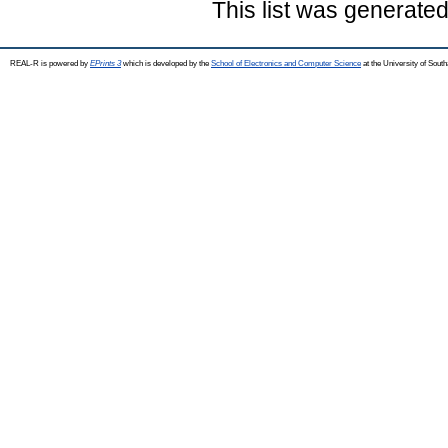
This list was generate
REAL-R is powered by
EPrints 3
which is developed by the
School of Electronics and Computer Science
at the University of Sou