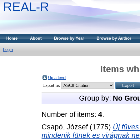
REAL-R
Home
About
Browse by Year
Browse by Author
Login
Items whe
Up a level
Export as
Group by:
No Gro
Number of items:
4
.
Csapó, József
(1775)
Új füves
mindenik fünek es virágnak ne