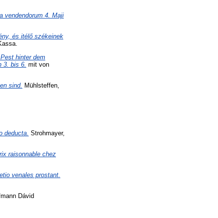
ica vendendorum 4. Maji
ny, és itélő székeinek
Kassa.
 Pest hinter dem
 3. bis 6.
mit von
en sind.
Mühlsteffen,
io deducta.
Strohmayer,
prix raisonnable chez
etio venales prostant.
mann Dávid