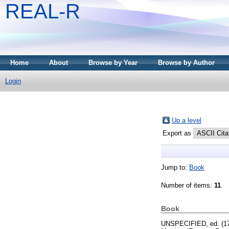
REAL-R
Home
About
Browse by Year
Browse by Author
Login
Up a level
Export as
Jump to:
Book
Number of items:
11
.
Book
UNSPECIFIED, ed. (1