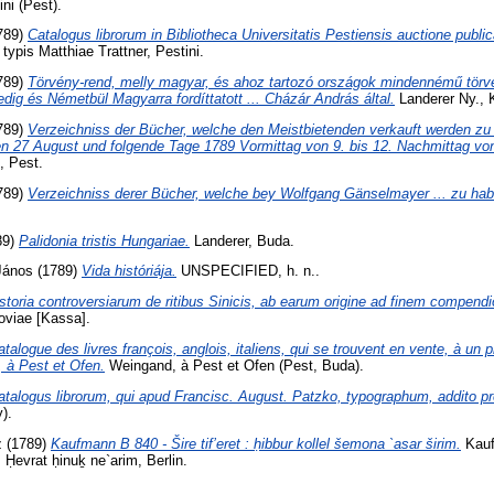
ini (Pest).
789)
Catalogus librorum in Bibliotheca Universitatis Pestiensis auctione publ
typis Matthiae Trattner, Pestini.
1789)
Törvény-rend, melly magyar, és ahoz tartozó országok mindennémű törvé
edig és Németbül Magyarra fordíttatott ... Cházár András által.
Landerer Ny., 
789)
Verzeichniss der Bücher, welche den Meistbietenden verkauft werden zu
n 27 August und folgende Tage 1789 Vormittag von 9. bis 12. Nachmittag von
, Pest.
789)
Verzeichniss derer Bücher, welche bey Wolfgang Gänselmayer ... zu hab
89)
Palidonia tristis Hungariae.
Landerer, Buda.
János
(1789)
Vida históriája.
UNSPECIFIED, h. n..
storia controversiarum de ritibus Sinicis, ab earum origine ad finem compend
oviae [Kassa].
atalogue des livres françois, anglois, italiens, qui se trouvent en vente, à un 
 à Pest et Ofen.
Weingand, à Pest et Ofen (Pest, Buda).
atalogus librorum, qui apud Francisc. August. Patzko, typographum, addito pr
).
z
(1789)
Kaufmann B 840 - Šire tif’eret : ḥibbur kollel šemona `asar širim.
Kauf
 Ḥevrat ḥinuḵ ne`arim, Berlin.