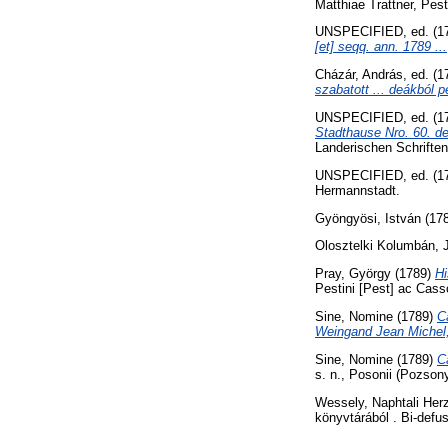
Matthiae Trattner, Pest
UNSPECIFIED, ed. (1
[et] seqq. ann. 1789 ...
Cházár, András
, ed. (
szabatott ... deákból p
UNSPECIFIED, ed. (1
Stadthause Nro. 60. de
Landerischen Schriften
UNSPECIFIED, ed. (1
Hermannstadt.
Gyöngyösi, István
(17
Olosztelki Kolumbán, 
Pray, György
(1789)
Hi
Pestini [Pest] ac Cass
Sine, Nomine
(1789)
C
Weingand Jean Michel,
Sine, Nomine
(1789)
C
s. n., Posonii (Pozsony
Wessely, Naphtali Her
könyvtárából . Bi-defus