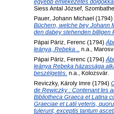
egyébb emlékezetes dolgokkal
Siess Antal József, Szombathe
Pauer, Johann Michael
(1794
Büchern, welche bey Johann Mi
den dabey stehenden billigen 
Pápai Páriz, Ferenc
(1794)
Ábr
leánya, Rebeka ..
n.a., Marosv
Pápai Páriz, Ferenc
(1794)
Ábr
leánya Rebeka házassága alka
beszélgetés.
n.a., Kolozsvár.
Reviczky, Károly Imre
(1794)
C
de Rewiczky : Contenant les au
Bibliotheca Graeca et Latina 
Graeciae et Latii veteris, quo
tulerunt, exceptis tantum ascet