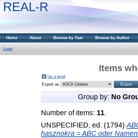
REAL-R
Home
About
Browse by Year
Browse by Author
Login
Items whe
Up a level
Export as
Group by:
No Gro
Number of items:
11
.
UNSPECIFIED, ed. (1794)
ABC
hasznokra = ABC oder Namen