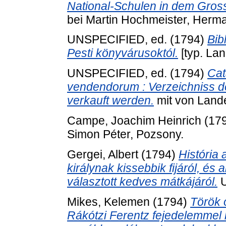
National-Schulen in dem Gros
bei Martin Hochmeister, Herma
UNSPECIFIED, ed. (1794)
Bib
Pesti könyvárusoktól.
[typ. Lan
UNSPECIFIED, ed. (1794)
Cat
vendendorum : Verzeichniss d
verkauft werden.
mit von Lande
Campe, Joachim Heinrich
(17
Simon Péter, Pozsony.
Gergei, Albert
(1794)
História 
királynak kissebbik fijáról, és
választott kedves mátkájáról.
U
Mikes, Kelemen
(1794)
Török o
Rákótzi Ferentz fejedelemmel