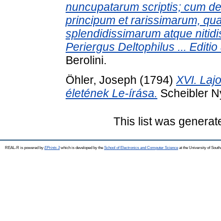
nuncupatarum scriptis; cum de
principum et rarissimarum, qu
splendidissimarum atque nitid
Periergus Deltophilus ... Editio 
Berolini.
Öhler, Joseph
(1794)
XVI. Lajo
életének Le-írása.
Scheibler Ny
This list was genera
REAL-R is powered by
EPrints 3
which is developed by the
School of Electronics and Computer Science
at the University of Sou