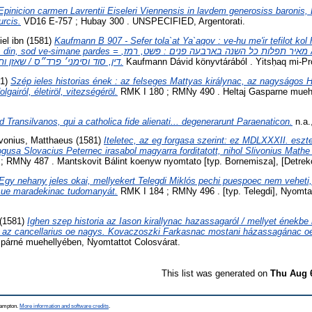
Epinicion carmen Lavrentii Eiseleri Viennensis in lavdem generosiss baronis, 
urcis.
VD16 E-757 ; Hubay 300 . UNSPECIFIED, Argentorati.
el ibn
(1581)
Kaufmann B 907 - Sefer tola`at Ya`aqov : ve-hu me'ir tefilot kol
= ספר תולעת יעקב : והוא מאיר תפלות כל השנה בארבעה פנים : פשט, רמז,
דין, סוד וסימני׳ פרד״ס / שאזן ותקן המקובל מאיר ן׳ גבאי.
Kaufmann Dávid könyvtárából . Yitsḥaq mi-Pros
81)
Szép ieles historias ének : az felseges Mattyas királynac, az nagyságos 
dolgairól, életiröl, vitezségéröl.
RMK I 180 ; RMNy 490 . Heltaj Gasparne muehe
d Transilvanos, qui a catholica fide alienati... degenerarunt Paraenaticon.
n.a.
ivonius, Matthaeus
(1581)
Iteletec, az eg forgasa szerint: ez MDLXXXII. eszte
gusa Slovacius Peternec irasabol magyarra forditatott, nihol Slivonius Mathe
 RMNy 487 . Mantskovit Bálint koenyw nyomtato [typ. Bornemisza], [Detrek
Egy nehany jeles okai, mellyekert Telegdi Miklós pechi puespoec nem veheti
 ue maradekinac tudomanyát.
RMK I 184 ; RMNy 496 . [typ. Telegdi], Nyomtat
(1581)
Ighen szep historia az Iason kirallynac hazassagaról / mellyet énekbe 
, az cancellarius oe nagys. Kovaczoszki Farkasnac mostani házassagánac o
párné muehellyében, Nyomtattot Colosvárat.
This list was generated on
Thu Aug 
thampton.
More information and software credits
.