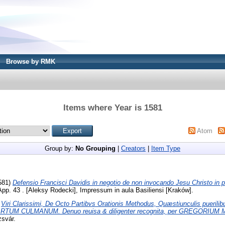
Browse by RMK
Items where Year is 1581
Atom
Group by:
No Grouping
|
Creators
|
Item Type
581)
Defensio Francisci Davidis in negotio de non invocando Jesu Christo in p
p. 43 . [Aleksy Rodecki], Impressum in aula Basiliensi [Kraków].
)
Viri Clarissimi, De Octo Partibvs Orationis Methodus, Quæstiunculis puerilibu
NHARTUM CULMANUM. Denuo reuisa & diligenter recognita, per GREGORIUM
zsvár.