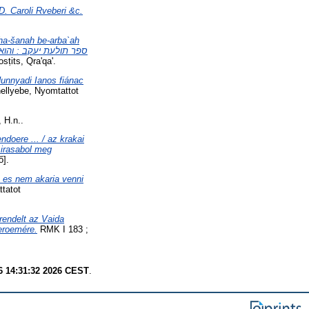
D. Caroli Rveberi &c.
 ha-šanah be-arba`ah
ṭits, Qra'qa'.
Hunnyadi Ianos fiánac
llyebe, Nyomtattot
, H.n..
ndoere ... / az krakai
 irasabol meg
ő].
, es nem akaria venni
tatot
rendelt az Vaida
eroemére.
RMK I 183 ;
6 14:31:32 2026 CEST
.