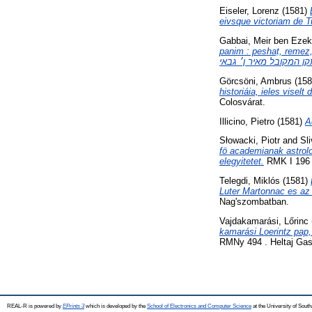
Eiseler, Lorenz
(1581)
eivsque victoriam de T
Gabbai, Meir ben Ezeki
panim : peshaṭ, remez, din, sod ve-simane pardes 
Görcsöni, Ambrus
(15
historiáia, ieles viselt 
Colosvárat.
Illicino, Pietro
(1581)
A
Słowacki, Piotr
and
Sl
fö academianak astrolo
elegyitetet.
RMK I 196 ;
Telegdi, Miklós
(1581)
Luter Martonnac es az
Nag'szombatban.
Vajdakamarási, Lőrinc
kamarási Loerintz pap
RMNy 494 . Heltaj Gas
REAL-R is powered by
EPrints 3
which is developed by the
School of Electronics and Computer Science
at the University of Sou