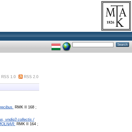
RSS 1.0
RSS 2.0
recibus.
RMK II 168 ;
s, vndiq3 collectis /
 MOLNAR.
RMK II 164 ;