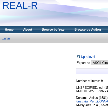
REAL-R
Home
About
Browse by Year
Browse by Author
Login
Up a level
Export as
Number of items:
9
.
UNSPECIFIED, ed. (1
RMK III 5427 ; RMNy Ap
Donatus, Aelius
(1581
illustrata: Per LEO
RMNy 489 . n.a., Kolo