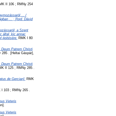
K II 106 ; RMNy 254
ymozássaról ... /
ban ... ; [ford. Dávid
ozássaról, a Szent
 által, kic annac
l épitésére.
RMK I 80
m Deum Patrem Christi
285 . [Heltai Gáspár],
m Deum Patrem Christi
K II 125 ; RMNy 285 .
ratus de Gercian].
RMK
I 103 ; RMNy 265 .
bus Veteris
n].
bus Veteris