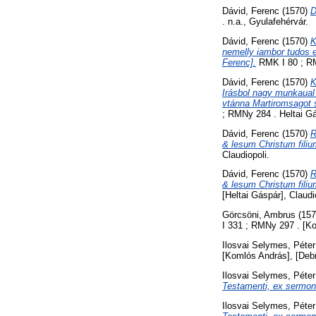
Dávid, Ferenc
(1570)
D
. n.a., Gyulafehérvár.
Dávid, Ferenc
(1570)
K
nemelly iambor tudos e
Ferenc].
RMK I 80 ; RMN
Dávid, Ferenc
(1570)
K
Irásbol nagy munkaual 
vtánna Martiromsagot s
; RMNy 284 . Heltai Gá
Dávid, Ferenc
(1570)
R
& lesum Christum fili
Claudiopoli.
Dávid, Ferenc
(1570)
R
& lesum Christum filiu
[Heltai Gáspár], Claudi
Görcsöni, Ambrus
(15
I 331 ; RMNy 297 . [K
Ilosvai Selymes, Péter
[Komlós András], [Deb
Ilosvai Selymes, Péter
Testamenti, ex sermon
Ilosvai Selymes, Péter