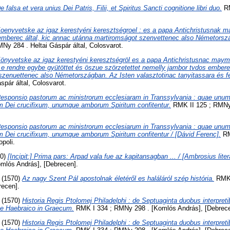
e falsa et vera unius Dei Patris, Filii, et Spiritus Sancti cognitione libri duo.
RM
oenyvetske az igaz kerestyéni keresztségroel : es a papa Antichristusnak ma
mberec által, kic annac utánna martiromságot szenvettenec also Németország
y 284 . Heltai Gáspár által, Colosvarot.
önyvetske az igaz kerestyéni keresztségröl es a papa Antichristusnac maym
e rendre egybe gyütöttet és öszue szörzetettet nemelly jambor tvdos emberec
zenuettenec also Németországban. Az Isten valasztotinac tanyitassara és fe
spár által, Colosvarot.
esponsio pastorum ac ministrorum ecclesiaram in Transsylvania : quae unu
um Dei crucifixum, unumque amborum Spiritum confitentur.
RMK II 125 ; RMNy 
esponsio pastorum ac ministrorum ecclesiarum in Transsylvania : quae unu
m Dei crucifixum, unumque amborum Spiritum confitentur / [Dávid Ferenc].
RM
opoli.
70)
[Incipit:] Prima pars: Arpad vala fue az kapitansagban ... / [Ambrosius lite
omlós András], [Debrecen].
(1570)
Az nagy Szent Pál apostolnak életéről es haláláról szép história.
RMK 
recen].
(1570)
Historia Regis Ptolomej Philadelphi : de Septuaginta duobus interpreti
e Haebraico in Graecum.
RMK I 334 ; RMNy 298 . [Komlós András], [Debrece
(1570)
Historia Regis Ptolomej Philadelphi : de Septuaginta duobus interpreti