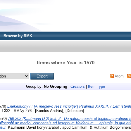
Browse by RMK
Items where Year is 1570
Atom
Group by:
No Grouping
|
Creators
|
Item Type
570)
Énekeskönyv : [A meglévő rész incipitje:] Psalmus XXXIIII. / Eert iste
I 332 ; RMNy 276 . [Komlós András], [Debrecen].
570)
769.202 (Kaufmann D 2) koll. 2 - De natura causis et legitima curatione fe
hilosophi ac medici Veronensis ad Iosephum Valdanium ... epistola, in qua et
atur.
Kaufmann Dávid könyvtárából . apud Camillum, & Ruttilium Borgominerio