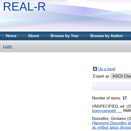
REAL-R
Home
About
Browse by Year
Browse by Author
Login
Up a level
Export as
Number of items:
17
.
UNSPECIFIED, ed. (1
koenyoergoett, ...
RMK 
Donzellini, Girolamo
(1
Hieronymi Donzellini p
ac viribus latius disput