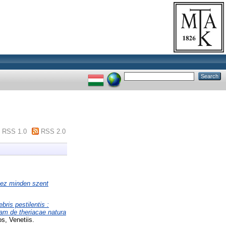
RSS 1.0
RSS 2.0
nhez minden szent
bris pestilentis :
iam de theriacae natura
s, Venetiis.