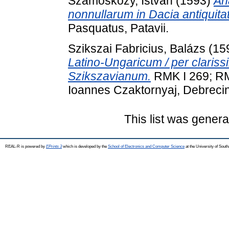
Szamosközy, István
(1593)
An
nonnullarum in Dacia antiquita
Pasquatus, Patavii.
Szikszai Fabricius, Balázs
(15
Latino-Ungaricum / per claris
Szikszavianum.
RMK I 269; RM
Ioannes Czaktornyaj, Debrecin
This list was gener
REAL-R is powered by
EPrints 3
which is developed by the
School of Electronics and Computer Science
at the University of Sou