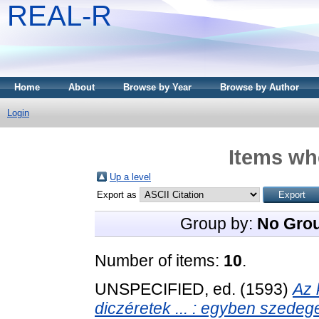
REAL-R
Home
About
Browse by Year
Browse by Author
Login
Items whe
Up a level
Export as
Group by:
No Gro
Number of items:
10
.
UNSPECIFIED, ed. (1593)
Az 
diczéretek ... : egyben szedeg