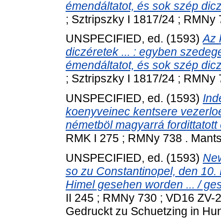
émendáltatot, és sok szép dicz
; Sztripszky I 1817/24 ; RMNy 71
UNSPECIFIED, ed. (1593)
Az 
diczéretek ... : egyben szedeg
émendáltatot, és sok szép dicz
; Sztripszky I 1817/24 ; RMNy 71
UNSPECIFIED, ed. (1593)
Ind
koenyveinec kentsere vezerloe, 
németböl magyarrá fordittatott 
RMK I 275 ; RMNy 738 . Mantsko
UNSPECIFIED, ed. (1593)
New
so zu Constantinopel, den 10. 
Himel gesehen worden ... / ges
II 245 ; RMNy 730 ; VD16 ZV-
Gedruckt zu Schuetzing in Hu