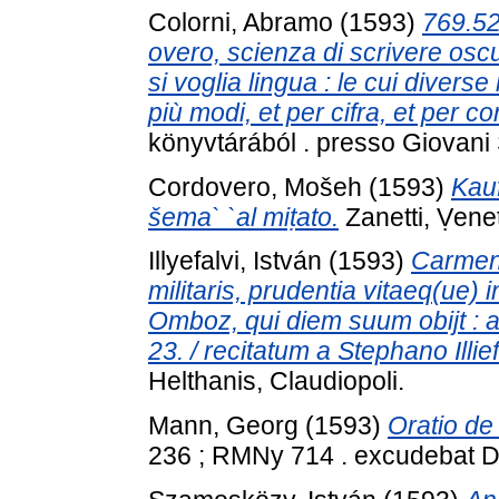
Colorni, Abramo
(1593)
769.52
overo, scienza di scrivere oscu
si voglia lingua : le cui diverse 
più modi, et per cifra, et per co
könyvtárából . presso Giovani
Cordovero, Mošeh
(1593)
Kauf
šema` `al miṭato.
Zanetti, Ṿene
Illyefalvi, István
(1593)
Carmen 
militaris, prudentia vitaeq(ue) 
Omboz, qui diem suum obijt : 
23. / recitatum a Stephano Illie
Helthanis, Claudiopoli.
Mann, Georg
(1593)
Oratio de
236 ; RMNy 714 . excudebat D