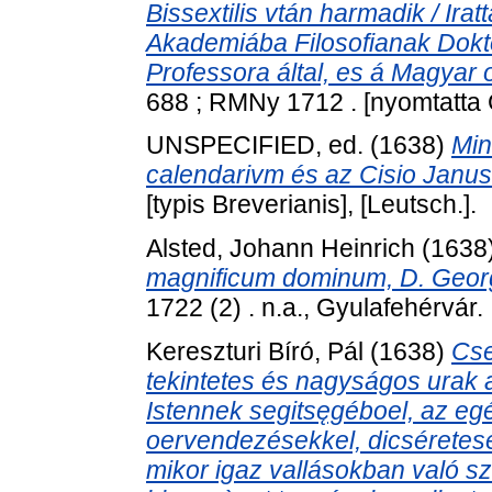
Bissextilis vtán harmadik / Irat
Akademiába Filosofianak Dokt
Professora által, es á Magyar o
688 ; RMNy 1712 . [nyomtatta 
UNSPECIFIED, ed. (1638)
Min
calendarivm és az Cisio Janus
[typis Breverianis], [Leutsch.].
Alsted, Johann Heinrich
(1638
magnificum dominum, D. Georg
1722 (2) . n.a., Gyulafehérvár.
Kereszturi Bíró, Pál
(1638)
Cse
tekintetes és nagyságos urak
Istennek segitsęgéboel, az eg
oervendezésekkel, dicséretese
mikor igaz vallásokban való s