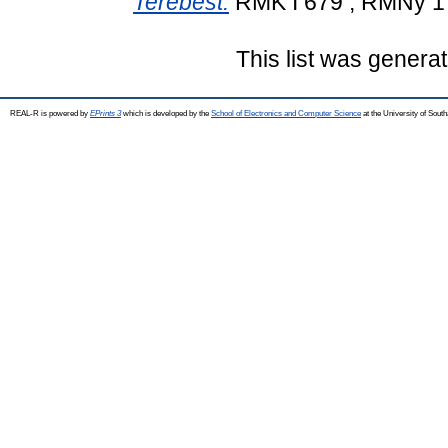
Terebest.
RMK I 679 ; RMNy 1723
This list was genera
REAL-R is powered by
EPrints 3
which is developed by the
School of Electronics and Computer Science
at the University of Sou