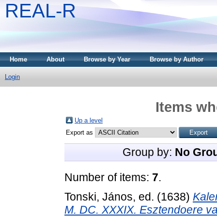
REAL-R
Home
About
Browse by Year
Browse by Author
Login
Items whe
Up a level
Export as
Group by:
No Gro
Number of items:
7
.
Tonski, János
, ed. (1638)
Kale
M. DC. XXXIX. Esztendoere val