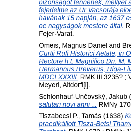
bizonsàgot tennének, mellyet
fejedelme az Ur Vacsorája eloe
havának 15 napján, az 1637 esz
oe nagyságok mestere által.
RM
Fejer-Varat.
Omeis, Magnus Daniel
and
Br
Curtii Rufi Historici Aetate, in 
Rectore h.t. Magnifico Dn. M. 
Hermannus Breverus, Riga-Livo
MDCLXXXIII.
RMK III 3235? ; V
Meyeri, Altdorfi[i].
Schlonhauf-Unčovský, Jakub
salutari novi anni ...
RMNy 1707 
Tiszabecsi P., Tamás
(1638)
Ké
praedikállott Tisza-Betsi Thama