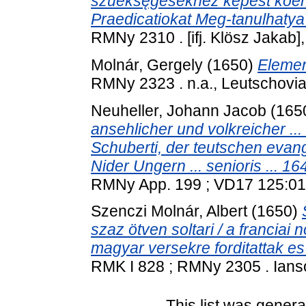
szueksęgesekhez képest koeny
Praedicatiokat Meg-tanulhatya 
RMNy 2310 . [ifj. Klösz Jakab],
Molnár, Gergely
(1650)
Elemen
RMNy 2323 . n.a., Leutschovia
Neuheller, Johann Jacob
(165
ansehlicher und volkreicher ...
Schuberti, der teutschen evang
Nider Ungern ... senioris ... 164
RMNy App. 199 ; VD17 125:0196
Szenczi Molnár, Albert
(1650)
szaz ötven soltari / a francia
magyar versekre forditattak es 
RMK I 828 ; RMNy 2305 . Ianso
This list was gener