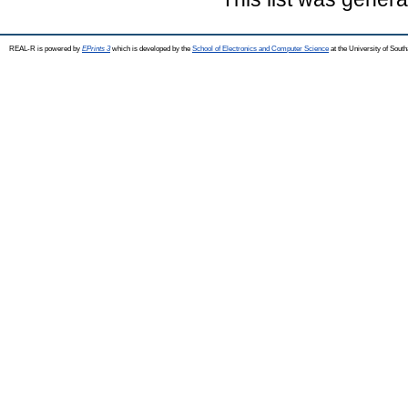
REAL-R is powered by
EPrints 3
which is developed by the
School of Electronics and Computer Science
at the University of Sou