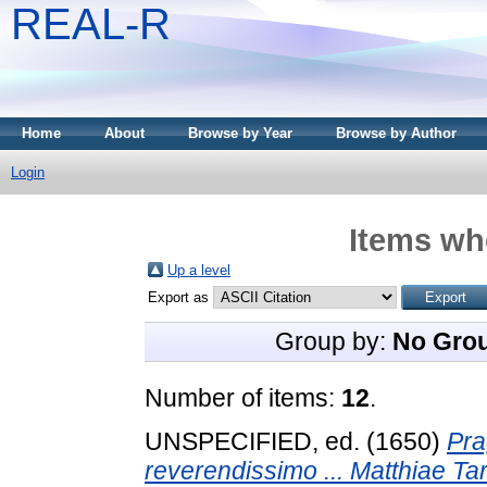
REAL-R
Home
About
Browse by Year
Browse by Author
Login
Items whe
Up a level
Export as
Group by:
No Gro
Number of items:
12
.
UNSPECIFIED, ed. (1650)
Pra
reverendissimo ... Matthiae Tar