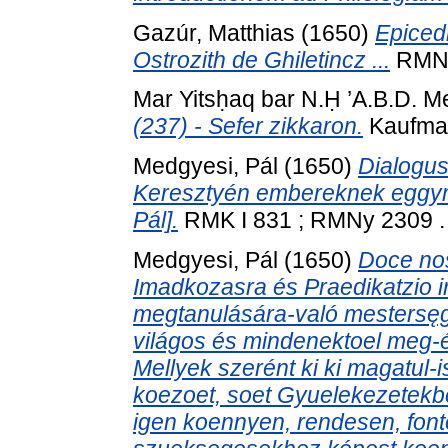
Gazúr, Matthias
(1650)
Epiced
Ostrozith de Ghiletincz ...
RMNy 
Mar Yitsḥaq bar N.Ḥ ’A.B.D. Me
(237) - Sefer zikkaron.
Kaufmann
Medgyesi, Pál
(1650)
Dialogus 
Keresztyén embereknek eggym
Pál].
RMK I 831 ; RMNy 2309 . [
Medgyesi, Pál
(1650)
Doce nos
Imadkozasra és Praedikatzio ir
megtanulására-való mestersęg
világos és mindenektoel meg-
Mellyek szerént ki ki magatu
koezoet, soet Gyuelekezetekben
igen koennyen, rendesen, fon