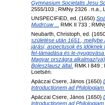
Gymnasium Societatis Jesu Sce
2555/103 ; RMNy 2326 . n.a., 
UNSPECIFIED, ed. (1650)
Sná
Mudrcuw ...
RMK II 733 ; RMNy 
Neubarth, Christoph
, ed. (165
születése után 1651., mellybe 
járási, aspectusok és idöknek
fel-támadása és le-nyugovása m
Magyar országra alkalmaz(va) 
Boleszlausz által.
RMK I 849 ; 
Loetsén.
Apáczai Csere, János
(1650)
Introductionem ad Philologia
Apáczai Csere, János
(1650)
Introductionem ad Philologia